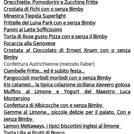
Orecchiette, Pomodorini e Zucchine Fritte
Crostata di Fichi con o senza Bimby
Minestra Tiepida Superlight
Frittelle del Luna Park con e senza Bimby
Panini al Latte Sofficissimi
Torta di Rose gusto Pizza con e senza il Bimby
Focaccia alla Genovese
Crostata al Cioccolato di Ernest Knam con o senza
Bimby
Confettura Autrichienne (metodo Faber)
Ciambelle Fritte… ed è subito festa…
Pangoccioli morbidi morbidi con o senza Bimby
Iris catanesi… la tipica colazione siciliana davvero golosa
Muffins al Limone e Yogurt del Maestro Luca
Montersino
Confettura di Albicocche con e senza Bimby
Gemme al Limone… piccole delizie per il palato. Con e
senza Bimby
Lemon Meltaways, i tipici biscottini inglesi al limone
Torta Lilla ai Frutti di Bosco