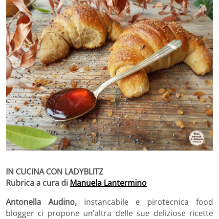
IN CUCINA CON LADYBLITZ
Rubrica a cura di
Manuela Lantermino
Antonella Audino,
instancabile e pirotecnica food
blogger ci propone un’altra delle sue deliziose ricette