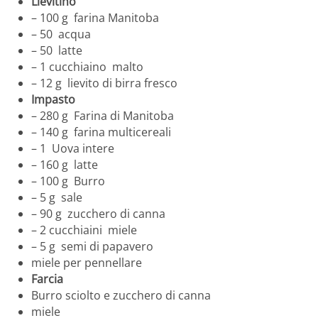
Lievitino
– 100 g farina Manitoba
– 50 acqua
– 50 latte
– 1 cucchiaino malto
– 12 g lievito di birra fresco
Impasto
– 280 g Farina di Manitoba
– 140 g farina multicereali
– 1 Uova intere
– 160 g latte
– 100 g Burro
– 5 g sale
– 90 g zucchero di canna
– 2 cucchiaini miele
– 5 g semi di papavero
miele per pennellare
Farcia
Burro sciolto e zucchero di canna
miele