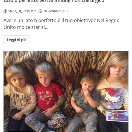
Lato b perfetto? Arriva il lifting non chirurgico
Silvia_Di_Pasquale
20 Gennaio 2017
Avere un lato b perfetto è il tuo obiettivo? Nel Regno
Unito molte star si…
Leggi di più