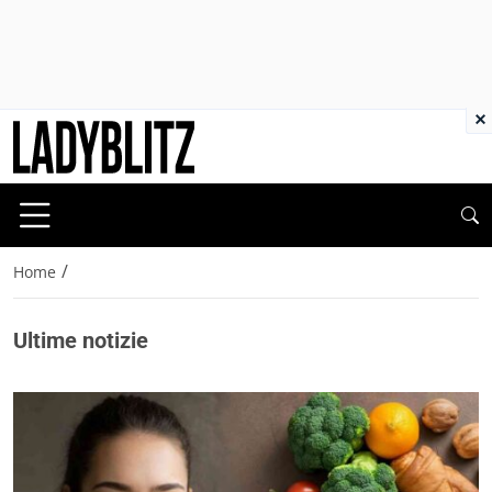
×
/
Home
Ultime notizie