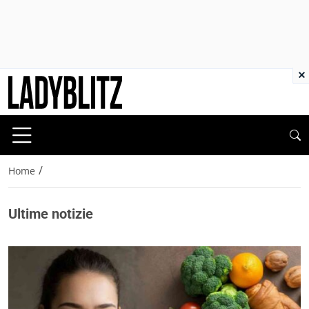
×
/
Home
Ultime notizie