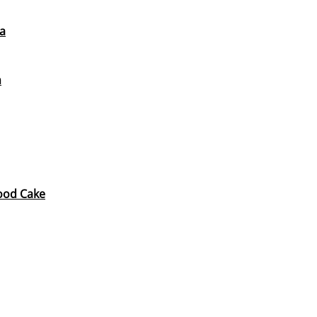
ta
n
ood Cake