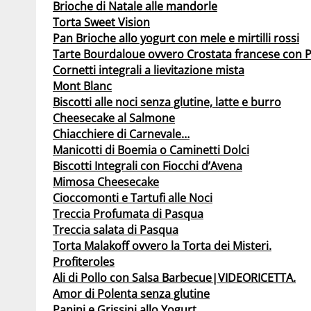
Brioche di Natale alle mandorle
Torta Sweet Vision
Pan Brioche allo yogurt con mele e mirtilli rossi
Tarte Bourdaloue ovvero Crostata francese con 
Cornetti integrali a lievitazione mista
Mont Blanc
Biscotti alle noci senza glutine, latte e burro
Cheesecake al Salmone
Chiacchiere di Carnevale…
Manicotti di Boemia o Caminetti Dolci
Biscotti Integrali con Fiocchi d’Avena
Mimosa Cheesecake
Cioccomonti e Tartufi alle Noci
Treccia Profumata di Pasqua
Treccia salata di Pasqua
Torta Malakoff ovvero la Torta dei Misteri.
Profiteroles
Ali di Pollo con Salsa Barbecue|VIDEORICETTA.
Amor di Polenta senza glutine
Panini e Grissini allo Yogurt