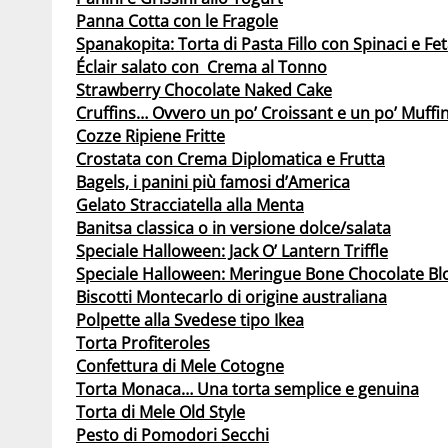
Panna Cotta con le Fragole
Spanakopita: Torta di Pasta Fillo con Spinaci e Fe
Éclair salato con Crema al Tonno
Strawberry Chocolate Naked Cake
Cruffins… Ovvero un po’ Croissant e un po’ Muffi
Cozze Ripiene Fritte
Crostata con Crema Diplomatica e Frutta
Bagels, i panini più famosi d’America
Gelato Stracciatella alla Menta
Banitsa classica o in versione dolce/salata
Speciale Halloween: Jack O’ Lantern Triffle
Speciale Halloween: Meringue Bone Chocolate Bl
Biscotti Montecarlo di origine australiana
Polpette alla Svedese tipo Ikea
Torta Profiteroles
Confettura di Mele Cotogne
Torta Monaca… Una torta semplice e genuina
Torta di Mele Old Style
Pesto di Pomodori Secchi