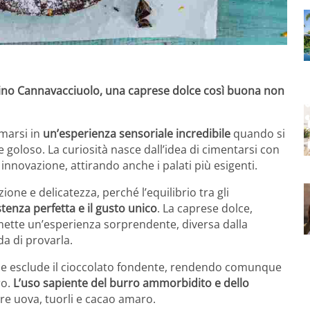
tonino Cannavacciuolo, una caprese dolce così buona non
rmarsi in
un’esperienza sensoriale incredibile
quando si
 goloso. La curiosità nasce dall’idea di cimentarsi con
nnovazione, attirando anche i palati più esigenti.
one e delicatezza, perché l’equilibrio tra gli
tenza perfetta e il gusto unico
. La caprese dolce,
ette un’esperienza sorprendente, diversa dalla
da di provarla.
 che esclude il cioccolato fondente, rendendo comunque
ro.
L’uso sapiente del burro ammorbidito e dello
ere uova, tuorli e cacao amaro.