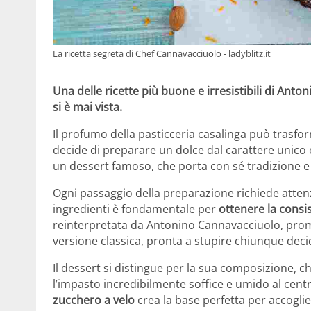
La ricetta segreta di Chef Cannavacciuolo - ladyblitz.it
Una delle ricette più buone e irresistibili di An
si è mai vista.
Il profumo della pasticceria casalinga può trasfo
decide di preparare un dolce dal carattere unico e
un dessert famoso, che porta con sé tradizione e i
Ogni passaggio della preparazione richiede attenzi
ingredienti è fondamentale per
ottenere la consis
reinterpretata da Antonino Cannavacciuolo, prom
versione classica, pronta a stupire chiunque deci
Il dessert si distingue per la sua composizione,
l’impasto incredibilmente soffice e umido al cent
zucchero a velo
crea la base perfetta per accogli