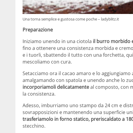
Una torna semplice e gustosa come poche – ladyblitz.it
Preparazione
Iniziamo unendo in una ciotola
il burro morbido 
fino a ottenere una consistenza morbida e cremos
e i tuorli, sbattendo il tutto con una forchetta,
mescoliamo con cura.
Setacciamo ora il cacao amaro e lo aggiungiamo a
amalgamando con spatola e unendo anche lo zu
incorporiamoli delicatamente
al composto, con m
la consistenza.
Adesso, imburriamo uno stampo da 24 cm e distri
sovrapposizioni e mantenendo una superficie uni
trasferiamolo in forno statico, preriscaldato a 18
stecchino.