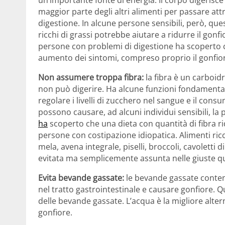
maggior parte degli altri alimenti per passare att
digestione. In alcune persone sensibili, però, ques
ricchi di grassi potrebbe aiutare a ridurre il gon
persone con problemi di digestione ha scoperto ch
aumento dei sintomi, compreso proprio il gonfio
Non assumere troppa fibra:
la fibra è un carboid
non può digerire. Ha alcune funzioni fondamental
regolare i livelli di zucchero nel sangue e il consum
possono causare, ad alcuni individui sensibili, la
ha
scoperto che una dieta con quantità di fibra rid
persone con costipazione idiopatica. Alimenti ricchi
mela, avena integrale, piselli, broccoli, cavoletti
evitata ma semplicemente assunta nelle giuste qu
Evita bevande gassate:
le bevande gassate conte
nel tratto gastrointestinale e causare gonfiore. 
delle bevande gassate. L’acqua è la migliore altern
gonfiore.