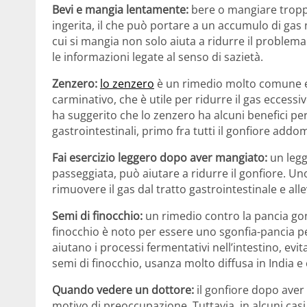
Bevi e mangia lentamente:
bere o mangiare tropp
ingerita, il che può portare a un accumulo di gas n
cui si mangia non solo aiuta a ridurre il problema
le informazioni legate al senso di sazietà.
Zenzero:
lo zenzero
è un rimedio molto comune e 
carminativo, che è utile per ridurre il gas eccessi
ha suggerito che lo zenzero ha alcuni benefici per 
gastrointestinali, primo fra tutti il gonfiore addo
Fai esercizio leggero dopo aver mangiato:
un legg
passeggiata, può aiutare a ridurre il gonfiore. U
rimuovere il gas dal tratto gastrointestinale e allev
Semi di finocchio:
un rimedio contro la pancia gonfi
finocchio è noto per essere uno sgonfia-pancia p
aiutano i processi fermentativi nell’intestino, evi
semi di finocchio, usanza molto diffusa in India e c
Quando vedere un dottore:
il gonfiore dopo aver
motivo di preoccupazione. Tuttavia, in alcuni ca