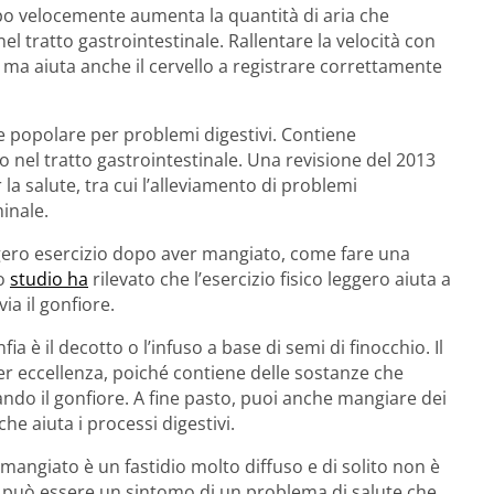
o velocemente aumenta la quantità di aria che
el tratto gastrointestinale. Rallentare la velocità con
 ma aiuta anche il cervello a registrare correttamente
popolare per problemi digestivi. Contiene
vo nel tratto gastrointestinale. Una revisione del 2013
la salute, tra cui l’alleviamento di problemi
minale.
ero esercizio dopo aver mangiato, come fare una
no
studio ha
rilevato che l’esercizio fisico leggero aiuta a
ia il gonfiore.
a è il decotto o l’infuso a base di semi di finocchio. Il
er eccellenza, poiché contiene delle sostanze che
tando il gonfiore. A fine pasto, puoi anche mangiare dei
he aiuta i processi digestivi.
 mangiato è un fastidio molto diffuso e di solito non è
si può essere un sintomo di un problema di salute che