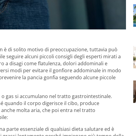
è di solito motivo di preoccupazione, tuttavia può
e seguire alcuni piccoli consigli degli esperti mirati a
ro a disagi come flatulenza, dolori addominali e
ersi modi per evitare il gonfiore addominale in modo
 prevenire la pancia gonfia seguendo alcune piccole
 o gas si accumulano nel tratto gastrointestinale.
 quando il corpo digerisce il cibo, produce
 anche molta aria, che poi entra nel tratto
ile:
na parte essenziale di qualsiasi dieta salutare ed è
e i grassi lentamente perché impiegano più tempo della