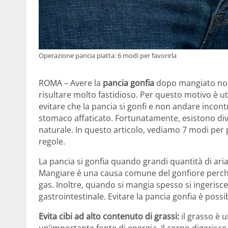
Operazione pancia piatta: 6 modi per favorirla
ROMA – Avere la
pancia gonfia
dopo mangiato non 
risultare molto fastidioso. Per questo motivo è util
evitare che la pancia si gonfi e non andare incont
stomaco affaticato. Fortunatamente, esistono div
naturale. In questo articolo, vediamo 7 modi per
regole.
La pancia si gonfia quando grandi quantità di aria
Mangiare è una causa comune del gonfiore perché
gas. Inoltre, quando si mangia spesso si ingerisce
gastrointestinale. Evitare la pancia gonfia è possib
Evita cibi ad alto contenuto di grassi:
il grasso è u
un’importante fonte di energia. Il corpo digerisc