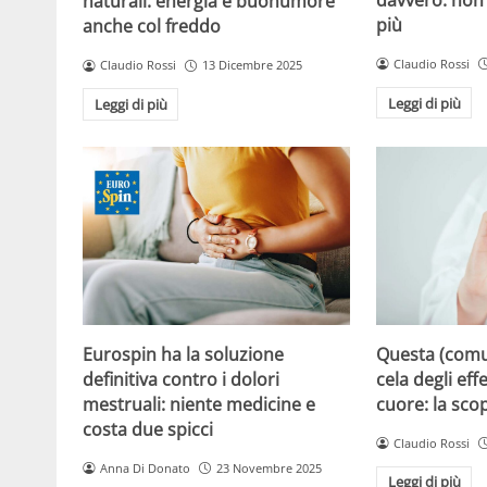
naturali: energia e buonumore
più
anche col freddo
Claudio Rossi
Claudio Rossi
13 Dicembre 2025
Leggi di più
Leggi di più
Eurospin ha la soluzione
Questa (com
definitiva contro i dolori
cela degli effe
mestruali: niente medicine e
cuore: la sco
costa due spicci
Claudio Rossi
Anna Di Donato
23 Novembre 2025
Leggi di più