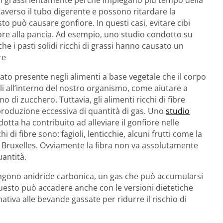
raverso il tubo digerente e possono ritardare la
to può causare gonfiore. In questi casi, evitare cibi
fiore alla pancia. Ad esempio, uno studio condotto su
e i pasti solidi ricchi di grassi hanno causato un
re
rato presente negli alimenti a base vegetale che il corpo
i all’interno del nostro organismo, come aiutare a
o di zucchero. Tuttavia, gli alimenti ricchi di fibre
 produzione eccessiva di quantità di gas. Uno
studio
otta ha contribuito ad alleviare il gonfiore nelle
 di fibre sono: fagioli, lenticchie, alcuni frutti come la
 di Bruxelles. Ovviamente la fibra non va assolutamente
antità.
ngono anidride carbonica, un gas che può accumularsi
Questo può accadere anche con le versioni dietetiche
ativa alle bevande gassate per ridurre il rischio di