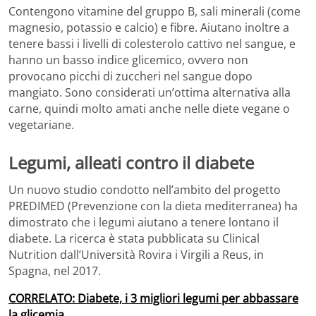
Contengono vitamine del gruppo B, sali minerali (come
magnesio, potassio e calcio) e fibre. Aiutano inoltre a
tenere bassi i livelli di colesterolo cattivo nel sangue, e
hanno un basso indice glicemico, ovvero non
provocano picchi di zuccheri nel sangue dopo
mangiato. Sono considerati un’ottima alternativa alla
carne, quindi molto amati anche nelle diete vegane o
vegetariane.
Legumi, alleati contro il diabete
Un nuovo studio condotto nell’ambito del progetto
PREDIMED (Prevenzione con la dieta mediterranea) ha
dimostrato che i legumi aiutano a tenere lontano il
diabete. La ricerca è stata pubblicata su Clinical
Nutrition dall’Università Rovira i Virgili a Reus, in
Spagna, nel 2017.
CORRELATO: Diabete, i 3 migliori legumi per abbassare
la glicemia
.