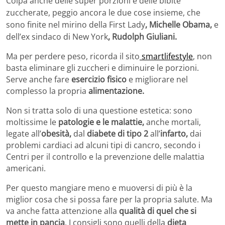
Colpa anche delle super porzioni e delle bibite
zuccherate, peggio ancora le due cose insieme, che
sono finite nel mirino della First Lady
, Michelle Obama,
e
dell’ex sindaco di New York
, Rudolph Giuliani.
Ma per perdere peso, ricorda il sito
smartlifestyle
, non
basta eliminare gli zuccheri e diminuire le porzioni.
Serve anche fare
esercizio fisico
e migliorare nel
complesso la propria
alimentazione.
Non si tratta solo di una questione estetica: sono
moltissime le
patologie e le malattie,
anche mortali,
legate all’
obesità,
dal
diabete di tipo 2
all’
infarto,
dai
problemi cardiaci ad alcuni tipi di cancro, secondo i
Centri per il controllo e la prevenzione delle malattia
americani.
Per questo mangiare meno e muoversi di più è la
miglior cosa che si possa fare per la propria salute. Ma
va anche fatta attenzione alla
qualità di quel che si
mette in pancia
. I consigli sono quelli della
dieta