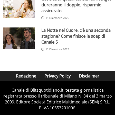
dureranno il doppio, risparmio
assicurato
11 Dicembre 2025
La Notte nel Cuore, c’è una seconda
stagione? Come finisce la soap di
Canale 5
11 Dicembre 2025
Redazione
Privacy Policy
Disclaimer
Canale di Blitzquotidiano.it, testata giornalistica
registrata presso il tribunale di Milano N. 84 del 3 marzo
2009. Editore Società Editrice Multimediale (SEM) S.R.L.
P.IVA 10353201006.