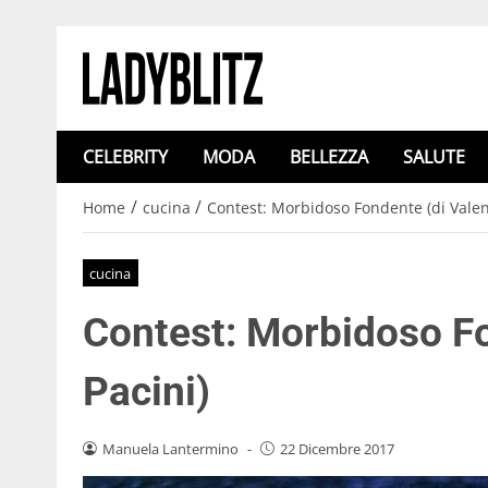
CELEBRITY
MODA
BELLEZZA
SALUTE
/
/
Home
cucina
Contest: Morbidoso Fondente (di Valen
cucina
Contest: Morbidoso Fo
Pacini)
Manuela Lantermino
-
22 Dicembre 2017