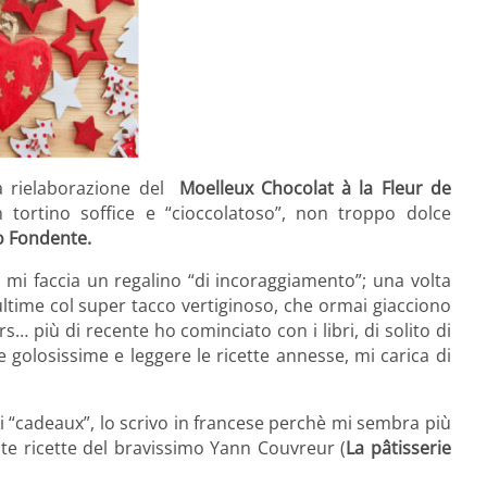
a rielaborazione del
Moelleux Chocolat à la Fleur de
 tortino soffice e “cioccolatoso”, non troppo dolce
 Fondente.
mi faccia un regalino “di incoraggiamento”; una volta
ultime col super tacco vertiginoso, che ormai giacciono
… più di recente ho cominciato con i libri, di solito di
e golosissime e leggere le ricette annesse, mi carica di
mi “cadeaux”, lo scrivo in francese perchè mi sembra più
nte ricette del bravissimo Yann Couvreur (
La pâtisserie