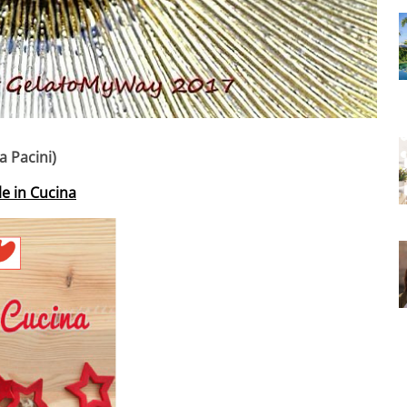
a Pacini)
le in Cucina