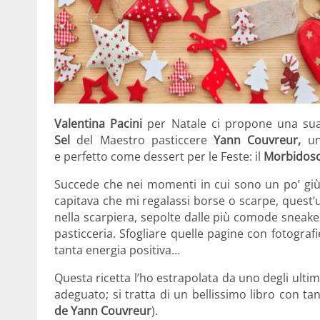
Valentina Pacini
per Natale ci propone una su
Sel
del Maestro pasticcere
Yann Couvreur,
un
e perfetto come dessert per le Feste: il
Morbidoso
Succede che nei momenti in cui sono un po’ giù 
capitava che mi regalassi borse o scarpe, quest’
nella scarpiera, sepolte dalle più comode sneakers
pasticceria. Sfogliare quelle pagine con fotografi
tanta energia positiva…
Questa ricetta l’ho estrapolata da uno degli ulti
adeguato; si tratta di un bellissimo libro con ta
de Yann
Couvreur
).