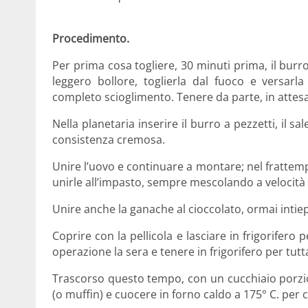
Procedimento.
Per prima cosa togliere, 30 minuti prima, il burr
leggero bollore, toglierla dal fuoco e versar
completo scioglimento. Tenere da parte, in attesa 
Nella planetaria inserire il burro a pezzetti, il
consistenza cremosa.
Unire l’uovo e continuare a montare; nel frattempo 
unirle all’impasto, sempre mescolando a velocità
Unire anche la ganache al cioccolato, ormai intie
Coprire con la pellicola e lasciare in frigorifero
operazione la sera e tenere in frigorifero per tutta
Trascorso questo tempo, con un cucchiaio porzio
(o muffin) e cuocere in forno caldo a 175° C. per c