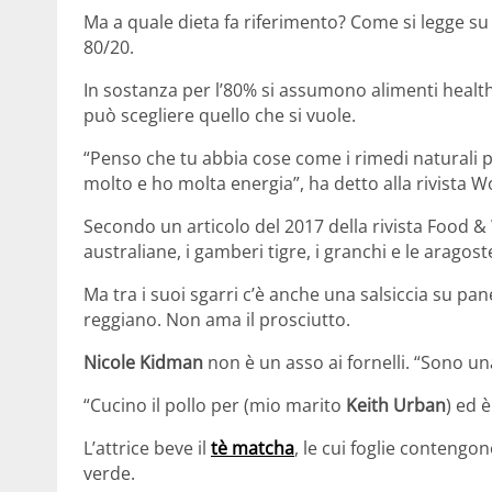
Ma a quale dieta fa riferimento? Come si legge s
80/20.
In sostanza per l’80% si assumono alimenti healthy
può scegliere quello che si vuole.
“Penso che tu abbia cose come i rimedi naturali pe
molto e ho molta energia”, ha detto alla rivista 
Secondo un articolo del 2017 della rivista Food 
australiane, i gamberi tigre, i granchi e le aragost
Ma tra i suoi sgarri c’è anche una salsiccia su pa
reggiano. Non ama il prosciutto.
Nicole Kidman
non è un asso ai fornelli. “Sono un
“Cucino il pollo per (mio marito
Keith Urban
) ed 
L’attrice beve il
tè matcha
, le cui foglie contengo
verde.