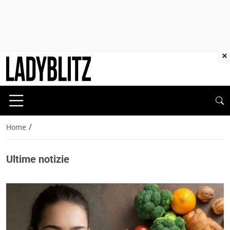
×
/
Home
Ultime notizie