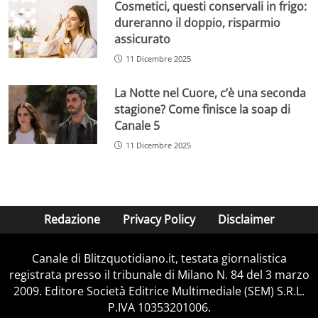
Cosmetici, questi conservali in frigo:
dureranno il doppio, risparmio
assicurato
11 Dicembre 2025
La Notte nel Cuore, c’è una seconda
stagione? Come finisce la soap di
Canale 5
11 Dicembre 2025
Redazione
Privacy Policy
Disclaimer
Canale di Blitzquotidiano.it, testata giornalistica
registrata presso il tribunale di Milano N. 84 del 3 marzo
2009. Editore Società Editrice Multimediale (SEM) S.R.L.
P.IVA 10353201006.