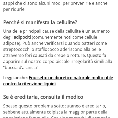
sappi che ci sono alcuni modi per prevenirle e anche
per ridurle.
Perché si manifesta la cellulite?
Una delle principali cause della cellulite è un aumento
degli
adipociti
(comunemente noti come cellule
adipose). Può anche verificarsi quando batteri come
streptococchi o stafilococco aderiscono alla pelle
attraverso fori causati da crepe o rotture. Questo fa
apparire sul nostro corpo piccole irregolarità simili alla
“buccia d’arancia”.
Leggi anche:
Equiseto: un diuretico naturale molto utile
contro la ritenzione liquidi
Se è ereditaria, consulta il medico
Spesso questo problema sottocutaneo è ereditario,
sebbene attualmente colpisca la maggior parte della
popolazione femminile. Che sia per motivi di ormoni o