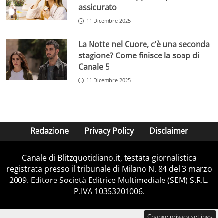
assicurato
11 Dicembre 2025
La Notte nel Cuore, c’è una seconda
stagione? Come finisce la soap di
Canale 5
11 Dicembre 2025
Redazione
Privacy Policy
Disclaimer
Canale di Blitzquotidiano.it, testata giornalistica
registrata presso il tribunale di Milano N. 84 del 3 marzo
2009. Editore Società Editrice Multimediale (SEM) S.R.L.
P.IVA 10353201006.
Change privacy settings