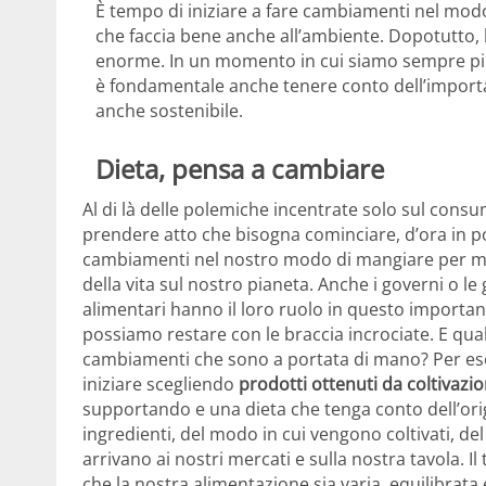
È tempo di iniziare a fare cambiamenti nel mod
che faccia bene anche all’ambiente. Dopotutto, 
enorme. In un momento in cui siamo sempre più 
è fondamentale anche tenere conto dell’importa
anche sostenibile.
Dieta, pensa a cambiare
Al di là delle polemiche incentrate solo sul consu
prendere atto che bisogna cominciare, d’ora in poi
cambiamenti nel nostro modo di mangiare per mig
della vita sul nostro pianeta. Anche i governi o le
alimentari hanno il loro ruolo in questo importa
possiamo restare con le braccia incrociate. E qua
cambiamenti che sono a portata di mano? Per e
iniziare scegliendo
prodotti ottenuti da coltivazio
supportando e una dieta che tenga conto dell’ori
ingredienti, del modo in cui vengono coltivati, de
arrivano ai nostri mercati e sulla nostra tavola. Il 
che la nostra alimentazione sia varia, equilibrata