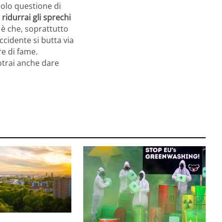
 solo questione di
a
ridurrai gli sprechi
o è che, soprattutto
ccidente si butta via
re di fame.
potrai anche dare