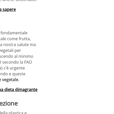
sa sapere
È fondamentale
ale come frutta,
la nostra salute ma
egetali per
iducendo al minimo
hé secondo la FAO
a) c’è urgente
mondo e queste
e vegetale.
tua dieta dimagrante
fezione
ella plastica e