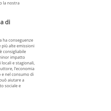
o la nostra
a di
eta ha conseguenze
e più alte emissioni
è consigliabile
 minor impatto
locali e stagionali,
duttore, l’economia
to e nel consumo di
 può aiutare a
o sociale e