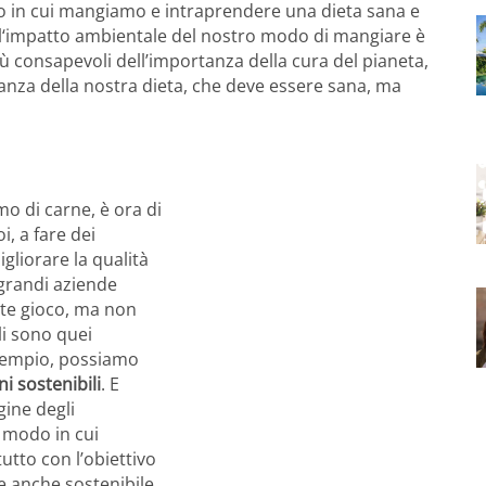
o in cui mangiamo e intraprendere una dieta sana e
l
‘impatto ambientale del nostro modo di mangiare è
consapevoli dell’importanza della cura del pianeta,
nza della nostra dieta, che deve essere sana, ma
mo di carne, è ora di
, a fare dei
liorare la qualità
 grandi aziende
nte gioco, ma non
li sono quei
sempio, possiamo
ni sostenibili
. E
gine degli
l modo in cui
tutto con l’obiettivo
 e anche sostenibile.