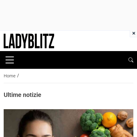
×
/
Home
Ultime notizie