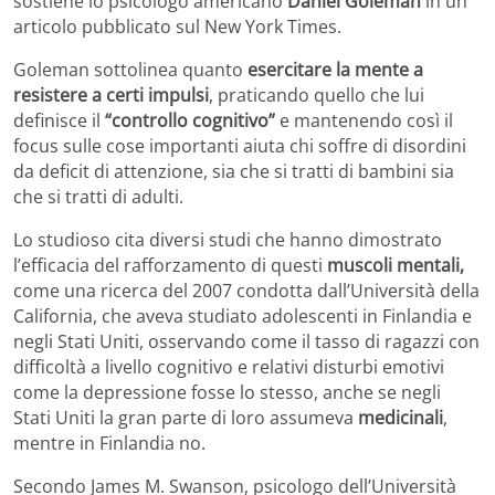
sostiene lo psicologo americano
Daniel Goleman
in un
articolo pubblicato sul New York Times.
Goleman sottolinea quanto
esercitare la mente a
resistere a certi impulsi
, praticando quello che lui
definisce il
“controllo cognitivo”
e mantenendo così il
focus sulle cose importanti aiuta chi soffre di disordini
da deficit di attenzione, sia che si tratti di bambini sia
che si tratti di adulti.
Lo studioso cita diversi studi che hanno dimostrato
l’efficacia del rafforzamento di questi
muscoli mentali,
come una ricerca del 2007 condotta dall’Università della
California, che aveva studiato adolescenti in Finlandia e
negli Stati Uniti, osservando come il tasso di ragazzi con
difficoltà a livello cognitivo e relativi disturbi emotivi
come la depressione fosse lo stesso, anche se negli
Stati Uniti la gran parte di loro assumeva
medicinali
,
mentre in Finlandia no.
Secondo James M. Swanson, psicologo dell’Università