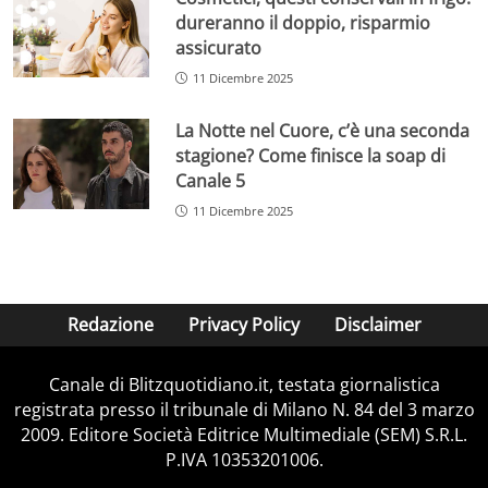
dureranno il doppio, risparmio
assicurato
11 Dicembre 2025
La Notte nel Cuore, c’è una seconda
stagione? Come finisce la soap di
Canale 5
11 Dicembre 2025
Redazione
Privacy Policy
Disclaimer
Canale di Blitzquotidiano.it, testata giornalistica
registrata presso il tribunale di Milano N. 84 del 3 marzo
2009. Editore Società Editrice Multimediale (SEM) S.R.L.
P.IVA 10353201006.