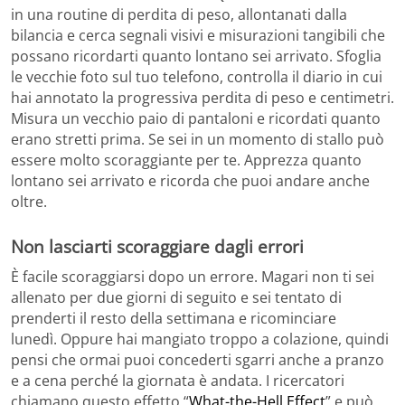
in una routine di perdita di peso, allontanati dalla
bilancia e cerca segnali visivi e misurazioni tangibili che
possano ricordarti quanto lontano sei arrivato. Sfoglia
le vecchie foto sul tuo telefono, controlla il diario in cui
hai annotato la progressiva perdita di peso e centimetri.
Misura un vecchio paio di pantaloni e ricordati quanto
erano stretti prima. Se sei in un momento di stallo può
essere molto scoraggiante per te. Apprezza quanto
lontano sei arrivato e ricorda che puoi andare anche
oltre.
Non lasciarti scoraggiare dagli errori
È facile scoraggiarsi dopo un errore. Magari non ti sei
allenato per due giorni di seguito e sei tentato di
prenderti il ​​resto della settimana e ricominciare
lunedì. Oppure hai mangiato troppo a colazione, quindi
pensi che ormai puoi concederti sgarri anche a pranzo
e a cena perché la giornata è andata. I ricercatori
chiamano questo effetto “
What-the-Hell Effect
” e può