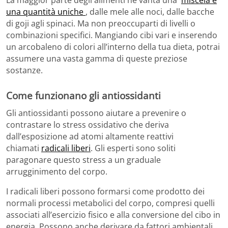
La maggior parte degli alimenti ne vanta una
miscela e
una quantità uniche
, dalle mele alle noci, dalle bacche
di goji agli spinaci. Ma non preoccuparti di livelli o
combinazioni specifici. Mangiando cibi vari e inserendo
un arcobaleno di colori all’interno della tua dieta, potrai
assumere una vasta gamma di queste preziose
sostanze.
Come funzionano gli antiossidanti
Gli antiossidanti possono aiutare a prevenire o
contrastare lo stress ossidativo che deriva
dall’esposizione ad atomi altamente reattivi
chiamati
radicali liberi
. Gli esperti sono soliti
paragonare questo stress a un graduale
arrugginimento del corpo.
I radicali liberi possono formarsi come prodotto dei
normali processi metabolici del corpo, compresi quelli
associati all’esercizio fisico e alla conversione del cibo in
energia. Possono anche derivare da fattori ambientali