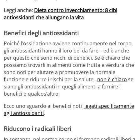
Leggi anche:
Dieta contro invecchiamento: 8 cibi
antiossidanti che allungano la vita
Benefici degli antiossidanti
Poiché l’ossidazione avviene continuamente nel corpo,
gli antiossidanti hanno il loro bel da fare – ed è anche
per questo che sono ricchi di benefici. Se è chiaro che
possiamo trovarli in alimenti come frutta e verdura che
sono noti per aiutare a promuovere la normale
funzione e ridurre i rischi per la salute,
non è chiaro
se
siano gli antiossidanti in quegli alimenti a fornire i
benefici o qualcos’altro.
Ecco uno sguardo ai benefici noti
legati specificamente
agli antiossidanti
.
Riducono i radicali liberi
In sostanza, nel nostro corpo si formano radicali liberi a