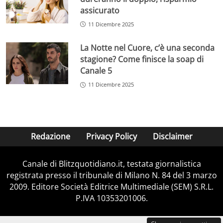
assicurato
11 Dicembre 2025
La Notte nel Cuore, c’è una seconda
stagione? Come finisce la soap di
Canale 5
11 Dicembre 2025
Redazione
Privacy Policy
Disclaimer
Canale di Blitzquotidiano.it, testata giornalistica
registrata presso il tribunale di Milano N. 84 del 3 marzo
2009. Editore Società Editrice Multimediale (SEM) S.R.L.
P.IVA 10353201006.