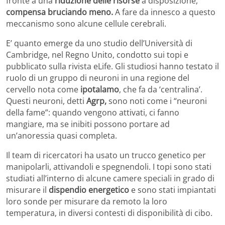
fronte a una
riduzione delle risorse
a disposizione,
compensa bruciando meno.
A fare da innesco a questo
meccanismo sono alcune cellule cerebrali.
E’ quanto emerge da uno studio dell’Università di
Cambridge, nel Regno Unito, condotto sui topi e
pubblicato sulla rivista eLife. Gli studiosi hanno testato il
ruolo di un gruppo di neuroni in una regione del
cervello nota come
ipotalamo
, che fa da ‘centralina’.
Questi neuroni, detti
Agrp,
sono noti come i “neuroni
della fame”: quando vengono attivati, ci fanno
mangiare, ma se inibiti possono portare ad
un’anoressia quasi completa.
Il team di ricercatori ha usato un trucco genetico per
manipolarli, attivandoli e spegnendoli. I topi sono stati
studiati all’interno di alcune camere speciali in grado di
misurare il
dispendio energetico
e sono stati impiantati
loro sonde per misurare da remoto la loro
temperatura, in diversi contesti di disponibilità di cibo.