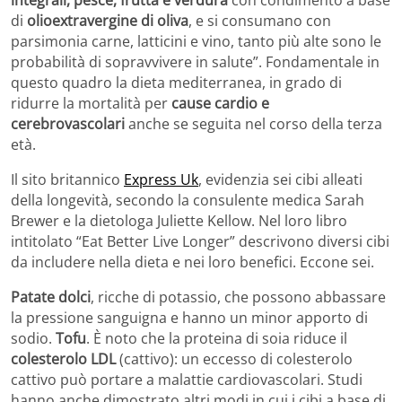
di
olioextravergine di oliva
, e si consumano con
parsimonia carne, latticini e vino, tanto più alte sono le
probabilità di sopravvivere in salute”. Fondamentale in
questo quadro la dieta mediterranea, in grado di
ridurre la mortalità per
cause cardio e
cerebrovascolari
anche se seguita nel corso della terza
età.
Il sito britannico
Express Uk
, evidenzia sei cibi alleati
della longevità, secondo la consulente medica Sarah
Brewer e la dietologa Juliette Kellow. Nel loro libro
intitolato “Eat Better Live Longer” descrivono diversi cibi
da includere nella dieta e nei loro benefici. Eccone sei.
Patate dolci
, ricche di potassio, che possono abbassare
la pressione sanguigna e hanno un minor apporto di
sodio.
Tofu
. È noto che la proteina di soia riduce il
colesterolo LDL
(cattivo): un eccesso di colesterolo
cattivo può portare a malattie cardiovascolari. Studi
hanno anche dimostrato altri modi in cui i cibi a base di