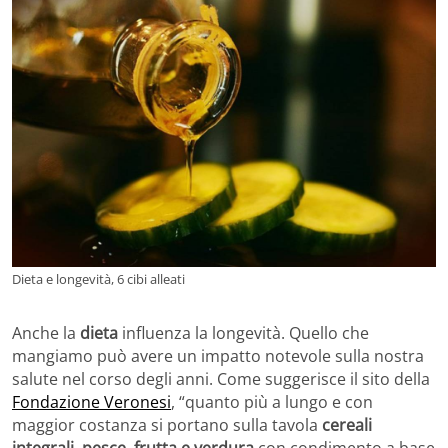
Dieta e longevità, 6 cibi alleati
Anche la
dieta
influenza la longevità. Quello che
mangiamo può avere un impatto notevole sulla nostra
salute nel corso degli anni. Come suggerisce il sito della
Fondazione Veronesi
, “quanto più a lungo e con
maggior costanza si portano sulla tavola
cereali
integrali, pesce, frutta e verdura
con condimento a base