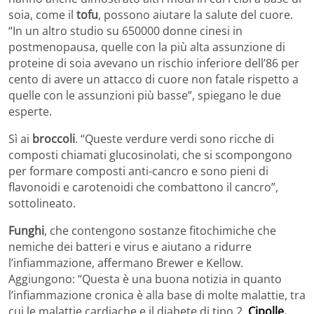
soia, come il
tofu
, possono aiutare la salute del cuore.
“In un altro studio su 650000 donne cinesi in
postmenopausa, quelle con la più alta assunzione di
proteine ​​di soia avevano un rischio inferiore dell’86 per
cento di avere un attacco di cuore non fatale rispetto a
quelle con le assunzioni più basse”, spiegano le due
esperte.
Sì ai
broccoli
. “Queste verdure verdi sono ricche di
composti chiamati glucosinolati, che si scompongono
per formare composti anti-cancro e sono pieni di
flavonoidi e carotenoidi che combattono il cancro”,
sottolineato.
Funghi
, che contengono sostanze fitochimiche che
nemiche dei batteri e virus e aiutano a ridurre
l’infiammazione, affermano Brewer e Kellow.
Aggiungono: “Questa è una buona notizia in quanto
l’infiammazione cronica è alla base di molte malattie, tra
cui le malattie cardiache e il diabete di tipo 2.
Cipolle
,