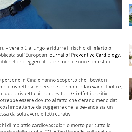
i vivere più a lungo e ridurre il rischio di
infarto o
bblicata sull’European
Journal of Preventive Cardiology
.
utili nel proteggere il cuore mentre non sono stati
00 persone in Cina e hanno scoperto che i bevitori
in più rispetto alle persone che non lo facevano. Inoltre,
dopo rispetto ai non bevitori. Gli effetti positivi
potrebbe essere dovuto al fatto che c’erano meno dati
è così impattante da suggerire che la bevanda sia un
sa da sola avere effetti curativi.
chi di malattie cardiovascolari e morte per tutte le
rice dello studio. “Gli effetti benefici sulla salute