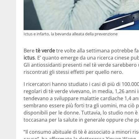
Ictus e infarto, la bevanda alleata della prevenzione
Bere
tè verde
tre volte alla settimana potrebbe fart
ictus
. E’ quanto emerge da una ricerca cinese pu
Gli antiossidanti presenti nel tè verde sarebbero 
riscontrati gli stessi effetti per quello nero.
I ricercatori hanno studiato i casi di più di 100.0
regolari di tè verde vivevano, in media, 1,26 anni 
tendevano a sviluppare malattie cardiache 1,4 anni 
sembrano essere più forti tra gli uomini, ma ciò 
disponibili per le donne. Tuttavia, lo studio non 
toccasana per la salute in generale oppure che pos
“Il consumo abituale di tè è associato a minori ris
cause”, ha affermato la dottoressa Xinyan Wang, aut