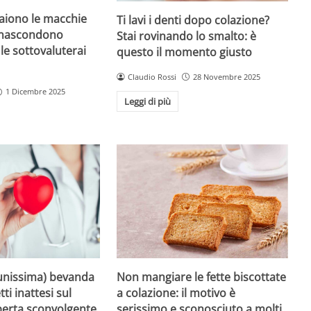
iono le macchie
Ti lavi i denti dopo colazione?
 nascondono
Stai rovinando lo smalto: è
le sottovaluterai
questo il momento giusto
Claudio Rossi
28 Novembre 2025
1 Dicembre 2025
Leggi di più
unissima) bevanda
Non mangiare le fette biscottate
tti inattesi sul
a colazione: il motivo è
perta sconvolgente
serissimo e sconosciuto a molti