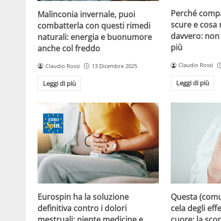
Perché compa
Malinconia invernale, puoi
scure e cosa
combatterla con questi rimedi
davvero: non 
naturali: energia e buonumore
più
anche col freddo
Claudio Rossi
Claudio Rossi
13 Dicembre 2025
Leggi di più
Leggi di più
Eurospin ha la soluzione
Questa (com
definitiva contro i dolori
cela degli effe
mestruali: niente medicine e
cuore: la sco