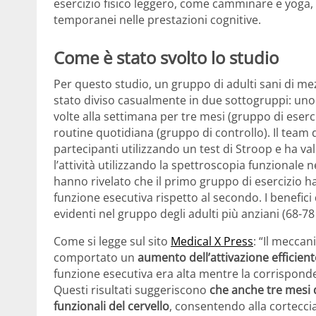
esercizio fisico leggero, come camminare e yoga,
temporanei nelle prestazioni cognitive.
Come è stato svolto lo studio
Per questo studio, un gruppo di adulti sani di mez
stato diviso casualmente in due sottogruppi: uno h
volte alla settimana per tre mesi (gruppo di eserc
routine quotidiana (gruppo di controllo). Il team d
partecipanti utilizzando un test di Stroop e ha val
l’attività utilizzando la spettroscopia funzionale n
hanno rivelato che il primo gruppo di esercizio h
funzione esecutiva rispetto al secondo. I benefici
evidenti nel gruppo degli adulti più anziani (68-78
Come si legge sul sito
Medical X Press
: “Il mecca
comportato un
aumento dell’attivazione efficient
funzione esecutiva era alta mentre la corrispond
Questi risultati suggeriscono
che anche tre mesi d
funzionali del cervello
, consentendo alla corteccia