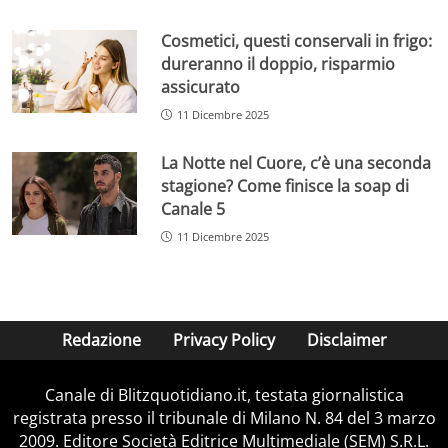
Cosmetici, questi conservali in frigo:
dureranno il doppio, risparmio
assicurato
11 Dicembre 2025
La Notte nel Cuore, c’è una seconda
stagione? Come finisce la soap di
Canale 5
11 Dicembre 2025
Redazione
Privacy Policy
Disclaimer
Canale di Blitzquotidiano.it, testata giornalistica
registrata presso il tribunale di Milano N. 84 del 3 marzo
2009. Editore Società Editrice Multimediale (SEM) S.R.L.