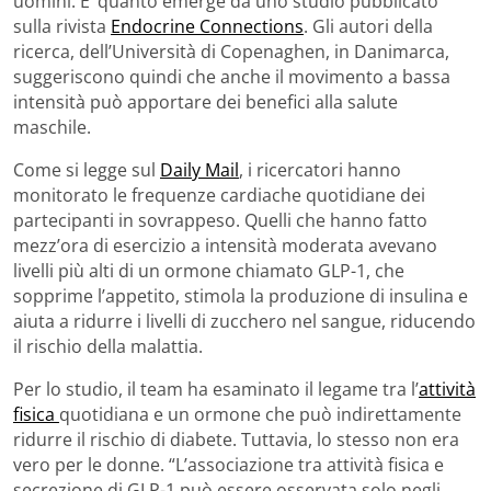
uomini. E’ quanto emerge da uno studio pubblicato
sulla rivista
Endocrine Connections
. Gli autori della
ricerca, dell’Università di Copenaghen, in Danimarca,
suggeriscono quindi che anche il movimento a bassa
intensità può apportare dei benefici alla salute
maschile.
Come si legge sul
Daily Mail
, i ricercatori hanno
monitorato le frequenze cardiache quotidiane dei
partecipanti in sovrappeso. Quelli che hanno fatto
mezz’ora di esercizio a intensità moderata avevano
livelli più alti di un ormone chiamato GLP-1, che
sopprime l’appetito, stimola la produzione di insulina e
aiuta a ridurre i livelli di zucchero nel sangue, riducendo
il rischio della malattia.
Per lo studio, il team ha esaminato il legame tra l’
attività
fisica
quotidiana e un ormone che può indirettamente
ridurre il rischio di diabete. Tuttavia, lo stesso non era
vero per le donne. “L’associazione tra attività fisica e
secrezione di GLP-1 può essere osservata solo negli