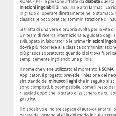
ROMA – Per le persone affette da
diabete
questa r
iniezioni ingoiabili
di insulina e altri farmaci. La 
in grado di operare direttamente nello stomaco. 
classica (e poco pratica) somministrazione di insul
Si tratta di una vera e propria svolta per la vita di
Un team di ricerca internazionale, guidato dagli s
sviluppato in laboratorio le prime “
iniezioni ingoia
dovrà più ricorrere alla classica somministrazion
più pratica soprattutto quando ci si trova fuori ca
semplicemente ingoiando una pillola.
Il nome che viene utilizzato al momento è
SOMA,
Applicator. Il progetto prevede l’iniezione del n
sfruttando dei
minuscoli aghi
che in seguito si sci
sono composti, biocompatibile, come il resto del
rilasciati dopo che lo strato di zucchero da cui so
gastrica.
Il dispositivo è inoltre capace di auto-orientarsi
parete dell’organo al di là del modo in cui atter