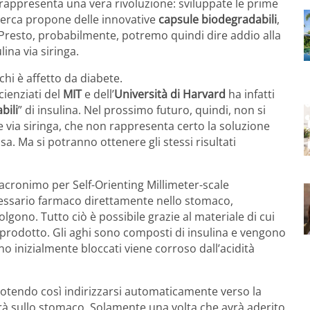
appresenta una vera rivoluzione: sviluppate le prime
ricerca propone delle innovative
capsule biodegradabili
,
Presto, probabilmente, potremo quindi dire addio alla
ina via siringa.
 chi è affetto da diabete.
cienziati del
MIT
e dell’
Università di Harvard
ha infatti
bili
” di insulina. Nel prossimo futuro, quindi, non si
e via siringa, che non rappresenta certo la soluzione
sa. Ma si potranno ottenere gli stessi risultati
acronimo per Self-Orienting Millimeter-scale
ecessario farmaco direttamente nello stomaco,
olgono. Tutto ciò è possibile grazie al materiale di cui
 prodotto. Gli aghi sono composti di insulina e vengono
no inizialmente bloccati viene corroso dall’acidità
, potendo così indirizzarsi automaticamente verso la
rerà sullo stomaco. Solamente una volta che avrà aderito