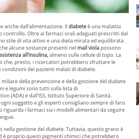
te anche dall’alimentazione. Il
diabete
è una malattia
controllo. Oltre ai farmaci orali adeguati prescritti dal
stile di vita attivo e una dieta mirata ed equilibrata.
 che alcune sostanze presenti nel
mail viola
possono
esistenza all’insulina,
almeno sulle cellule di topo. La
 che, presto, i ricercatori potrebbero sfruttare le
 condizioni dei pazienti malati di diabete.
 miliare della prevenzione e della gestione del diabete
emi e legumi sono tutti sulla lista di
on (ADA) e dall’ISS, Istituto Superiore di Sanità.
ogni soggetto e gli esperti consigliano sempre di farsi
o riguarda i farmaci sia i modelli alimentari da seguire
sangue.
nella gestione del diabete. Tuttavia, questo grano è
 ed è proprio questi pigmenti chimici che potrebbero