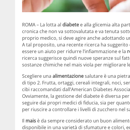
ROMA – La lotta al
diabete
e alla glicemia alta par
cronica che non va sottovalutata e va tenuta sotto 
proprio medico, si deve agire anche adottando uno 
A tal proposito, una recente ricerca ha suggerito
essere un aiuto per ridurre l’infiammazione e la
r
ricerca suggerisce quindi nuove speranze sul fatto
sostanze chimiche nel mais viola per migliorare le
Scegliere una
alimentazione
salutare è una pietra
di tipo 2. Frutta, ortaggi, cereali integrali, noci, s
cibi raccomandati dall’American Diabetes Associati
Ovviamente, la gestione del diabete è diversa per 
seguire dai propri medici di fiducia, sia per quant
per riuscire a controllare i livelli di zucchero nel 
Il
mais
è da sempre considerato un buon alimento 
disponibile in una varietà di sfumature e colori,