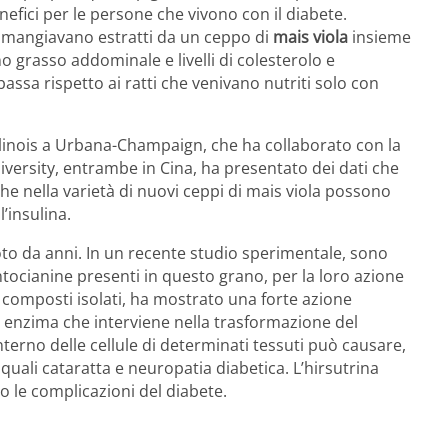
nefici per le persone che vivono con il diabete.
e mangiavano estratti da un ceppo di
mais viola
insieme
 grasso addominale e livelli di colesterolo e
assa rispetto ai ratti che venivano nutriti solo con
’Illinois a Urbana-Champaign, che ha collaborato con la
iversity, entrambe in Cina, ha presentato dei dati che
e nella varietà di nuovi ceppi di mais viola possono
l’insulina.
noto da anni. In un recente studio sperimentale, sono
 antocianine presenti in questo grano, per la loro azione
i composti isolati, ha mostrato una forte azione
re enzima che interviene nella trasformazione del
interno delle cellule di determinati tessuti può causare,
quali cataratta e neuropatia diabetica. L’hirsutrina
 le complicazioni del diabete.