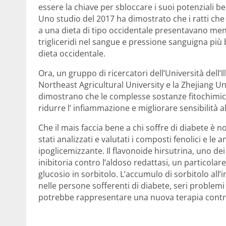
essere la chiave per sbloccare i suoi potenziali be
Uno studio del 2017 ha dimostrato che i ratti ch
a una dieta di tipo occidentale presentavano meno
trigliceridi nel sangue e pressione sanguigna più b
dieta occidentale.
Ora, un gruppo di ricercatori dell’Università dell
Northeast Agricultural University e la Zhejiang Un
dimostrano che le complesse sostanze fitochimich
ridurre l’ infiammazione e migliorare sensibilità al
Che il mais faccia bene a chi soffre di diabete è 
stati analizzati e valutati i composti fenolici e le
ipoglicemizzante. Il flavonoide hirsutrina, uno de
inibitoria contro l’aldoso redattasi, un particola
glucosio in sorbitolo. L’accumulo di sorbitolo all’
nelle persone sofferenti di diabete, seri problemi 
potrebbe rappresentare una nuova terapia contro