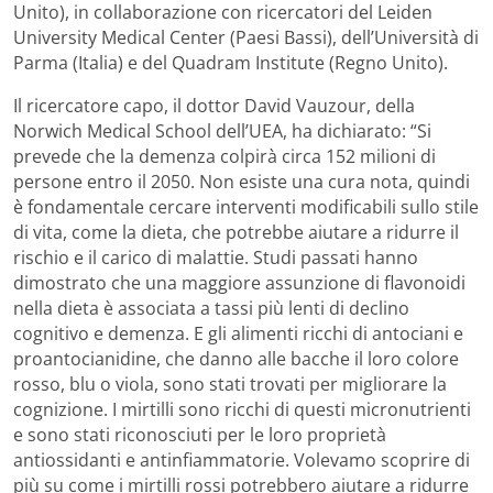
Unito), in collaborazione con ricercatori del Leiden
University Medical Center (Paesi Bassi), dell’Università di
Parma (Italia) e del Quadram Institute (Regno Unito).
Il ricercatore capo, il dottor David Vauzour, della
Norwich Medical School dell’UEA, ha dichiarato: “Si
prevede che la demenza colpirà circa 152 milioni di
persone entro il 2050. Non esiste una cura nota, quindi
è fondamentale cercare interventi modificabili sullo stile
di vita, come la dieta, che potrebbe aiutare a ridurre il
rischio e il carico di malattie. Studi passati hanno
dimostrato che una maggiore assunzione di flavonoidi
nella dieta è associata a tassi più lenti di declino
cognitivo e demenza. E gli alimenti ricchi di antociani e
proantocianidine, che danno alle bacche il loro colore
rosso, blu o viola, sono stati trovati per migliorare la
cognizione. I mirtilli sono ricchi di questi micronutrienti
e sono stati riconosciuti per le loro proprietà
antiossidanti e antinfiammatorie. Volevamo scoprire di
più su come i mirtilli rossi potrebbero aiutare a ridurre