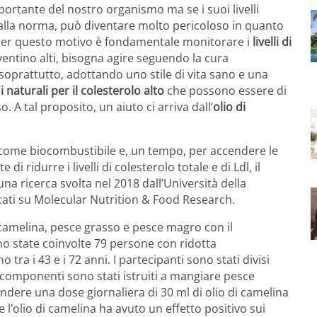
tante del nostro organismo ma se i suoi livelli
 alla norma, può diventare molto pericoloso in quanto
. Per questo motivo è fondamentale monitorare i
livelli di
iventino alti, bisogna agire seguendo la cura
oprattutto, adottando uno stile di vita sano e una
 naturali per il colesterolo alto
che possono essere di
. A tal proposito, un aiuto ci arriva dall’
olio di
ta come biocombustibile e, un tempo, per accendere le
di ridurre i livelli di colesterolo totale e di Ldl, il
na ricerca svolta nel 2018 dall’Università della
licati su Molecular Nutrition & Food Research.
i camelina, pesce grasso e pesce magro con il
ono state coinvolte 79 persone con ridotta
tra i 43 e i 72 anni. I partecipanti sono stati divisi
 componenti sono stati istruiti a mangiare pesce
dere una dose giornaliera di 30 ml di olio di camelina
 l’olio di camelina ha avuto un effetto positivo sui