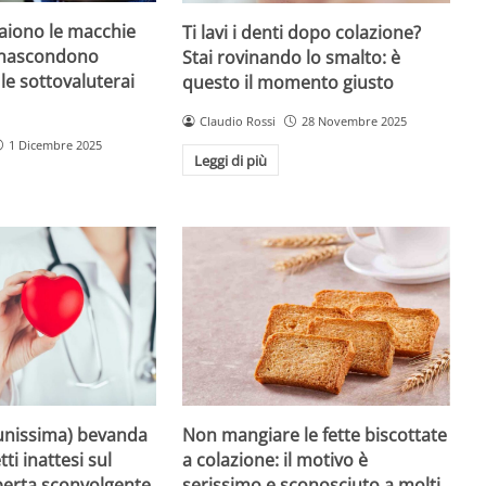
iono le macchie
Ti lavi i denti dopo colazione?
 nascondono
Stai rovinando lo smalto: è
le sottovaluterai
questo il momento giusto
Claudio Rossi
28 Novembre 2025
1 Dicembre 2025
Leggi di più
unissima) bevanda
Non mangiare le fette biscottate
tti inattesi sul
a colazione: il motivo è
perta sconvolgente
serissimo e sconosciuto a molti