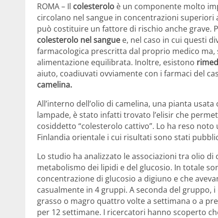
ROMA – Il
colesterolo
è un componente molto impor
circolano nel sangue in concentrazioni superiori
può costituire un fattore di rischio anche grave
colesterolo nel sangue
e, nel caso in cui questi d
farmacologica prescritta dal proprio medico ma, s
alimentazione equilibrata. Inoltre, esistono
rimedi
aiuto, coadiuvati ovviamente con i farmaci del caso
camelina.
All’interno dell’olio di camelina, una pianta usa
lampade, è stato infatti trovato l’elisir che permette 
cosiddetto “colesterolo cattivo”. Lo ha reso noto u
Finlandia orientale i cui risultati sono stati pubb
Lo studio ha analizzato le associazioni tra olio d
metabolismo dei lipidi e del glucosio. In totale s
concentrazione di glucosio a digiuno e che avevano 
casualmente in 4 gruppi. A seconda del gruppo, i
grasso o magro quattro volte a settimana o a pren
per 12 settimane. I ricercatori hanno scoperto che