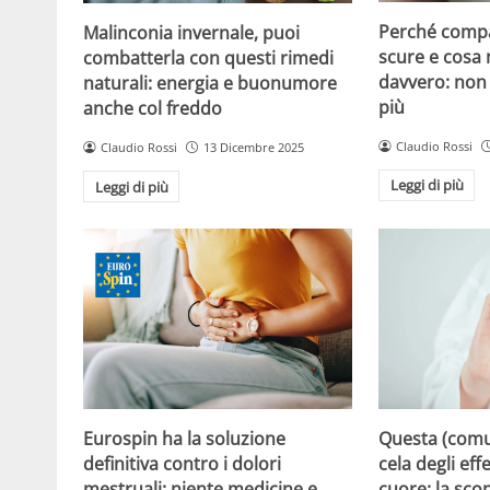
Perché compa
Malinconia invernale, puoi
scure e cosa
combatterla con questi rimedi
davvero: non 
naturali: energia e buonumore
più
anche col freddo
Claudio Rossi
Claudio Rossi
13 Dicembre 2025
Leggi di più
Leggi di più
Eurospin ha la soluzione
Questa (com
definitiva contro i dolori
cela degli effe
mestruali: niente medicine e
cuore: la sco