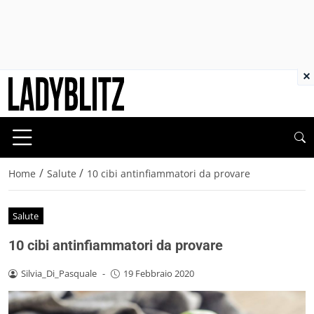
×
/
/
Home
Salute
10 cibi antinfiammatori da provare
Salute
10 cibi antinfiammatori da provare
Silvia_Di_Pasquale
-
19 Febbraio 2020