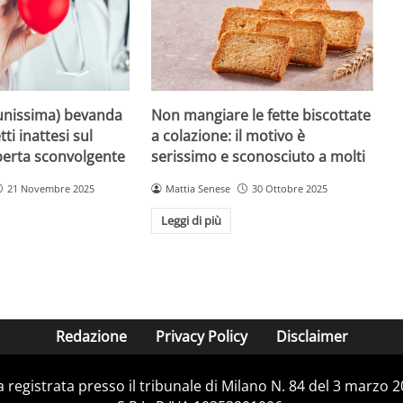
unissima) bevanda
Non mangiare le fette biscottate
tti inattesi sul
a colazione: il motivo è
perta sconvolgente
serissimo e sconosciuto a molti
21 Novembre 2025
Mattia Senese
30 Ottobre 2025
Leggi di più
Redazione
Privacy Policy
Disclaimer
ca registrata presso il tribunale di Milano N. 84 del 3 marzo