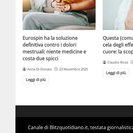
Eurospin ha la soluzione
Questa (com
definitiva contro i dolori
cela degli effe
mestruali: niente medicine e
cuore: la sco
costa due spicci
Claudio Rossi
Anna Di Donato
23 Novembre 2025
Leggi di più
Leggi di più
Canale di Blitzquotidiano.it, testata giornalisti