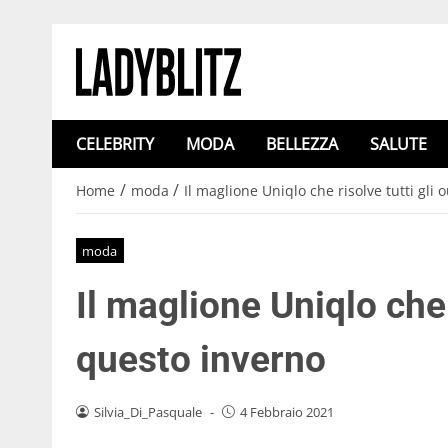
CELEBRITY
MODA
BELLEZZA
SALUTE
/
/
Home
moda
Il maglione Uniqlo che risolve tutti gli 
moda
Il maglione Uniqlo che r
questo inverno
Silvia_Di_Pasquale
-
4 Febbraio 2021