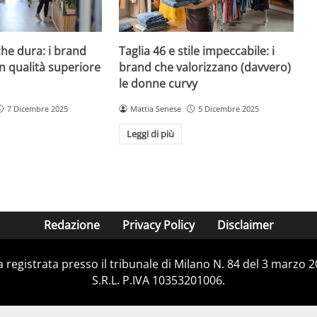
che dura: i brand
Taglia 46 e stile impeccabile: i
n qualità superiore
brand che valorizzano (davvero)
le donne curvy
7 Dicembre 2025
Mattia Senese
5 Dicembre 2025
Leggi di più
Redazione
Privacy Policy
Disclaimer
ca registrata presso il tribunale di Milano N. 84 del 3 marzo
S.R.L. P.IVA 10353201006.