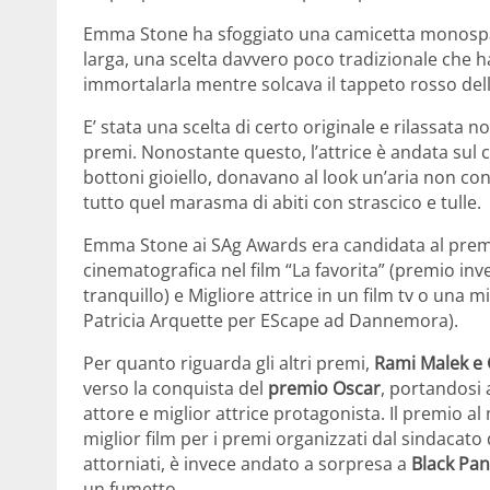
Emma Stone ha sfoggiato una camicetta monospall
larga, una scelta davvero poco tradizionale che ha
immortalarla mentre solcava il tappeto rosso dell
E’ stata una scelta di certo originale e rilassat
premi. Nonostante questo, l’attrice è andata sul cas
bottoni gioiello, donavano al look un’aria non co
tutto quel marasma di abiti con strascico e tulle.
Emma Stone ai SAg Awards era candidata al prem
cinematografica nel film “La favorita” (premio in
tranquillo) e Migliore attrice in un film tv o una 
Patricia Arquette per EScape ad Dannemora).
Per quanto riguarda gli altri premi,
Rami Malek e 
verso la conquista del
premio Oscar
, portandosi 
attore e miglior attrice protagonista. Il premio al
miglior film per i premi organizzati dal sindacato
attorniati, è invece andato a sorpresa a
Black Pan
un fumetto.