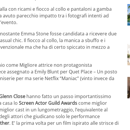
a con ricami e fiocco al collo e pantaloni a gamba
 avuto parecchio impatto tra i fotografi intenti ad
’evento.
a nonostante Emma Stone fosse candidata a ricevere due
ual chic. Il fiocco al collo, la manica a sbuffo e i
nvenzionale ma che ha di certo spiccato in mezzo a
io come Migliore attrice non protagonista
vece assegnato a Emily Blunt per Quet Place – Un posto
miniserie per ma serie Netflix “Maniac” (vinto invece da
Glenn Close
hanno fatto un passo importantissimo
a casa lo
Screen Actor Guild Awards
come miglior
 miglior cast in un lungometraggio, l’equivalente al
 degli attori che giudicano solo le performance
ther
. E’ la prima volta per un film ispirato alle strisce di