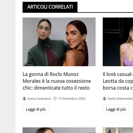
ARTICOLI CORRELATI
La gonna di Rocìo Munoz
Il look casual-
Morales è la nuova ossessione
Leotta da cop
chic: dimenticate tutto il resto
borsa costa 
Sveva Scalvenzi
13 Dicembre 2025
Stella Dibenedet
Leggi di più
Leggi di più