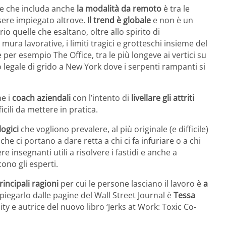
e che includa anche
la modalità da remoto
è tra le
essere impiegato altrove.
Il trend è globale
e non è un
io quelle che esaltano, oltre allo spirito di
ura lavorative, i limiti tragici e grotteschi insieme del
er esempio The Office, tra le più longeve ai vertici su
 legale di grido a New York dove i serpenti rampanti si
e i
coach aziendali
con l’intento di
livellare gli attriti
cili da mettere in pratica.
logici
che vogliono prevalere, al più originale (e difficile)
che ci portano a dare retta a chi ci fa infuriare o a chi
 insegnanti utili a risolvere i fastidi e anche a
no gli esperti.
rincipali ragioni
per cui le persone lasciano il lavoro è
a
piegarlo dalle pagine del Wall Street Journal è
Tessa
ty e autrice del nuovo libro ‘Jerks at Work: Toxic Co-