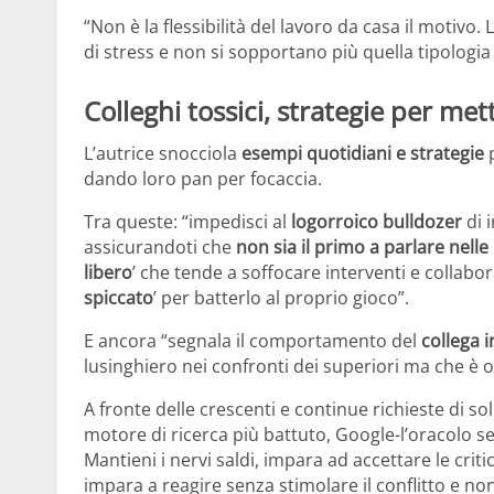
“Non è la flessibilità del lavoro da casa il motiv
di stress e non si sopportano più quella tipologia
Colleghi tossici, strategie per mett
L’autrice snocciola
esempi quotidiani e strategie
dando loro pan per focaccia.
Tra queste: “impedisci al
logorroico bulldozer
di i
assicurandoti che
non sia il primo a parlare nelle
libero
’ che tende a soffocare interventi e collabora
spiccato
’ per batterlo al proprio gioco”.
E ancora “segnala il comportamento del
collega 
lusinghiero nei confronti dei superiori ma che è of
A fronte delle crescenti e continue richieste di so
motore di ricerca più battuto, Google-l’oracolo sel
Mantieni i nervi saldi, impara ad accettare le crit
impara a reagire senza stimolare il conflitto e non 