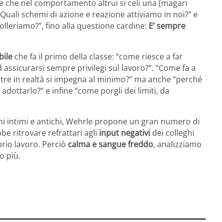
ile che nel comportamento altrui si celi una (magari
Quali schemi di azione e reazione attiviamo in noi?” e
lleriamo?”, fino alla questione cardine:
E’ sempre
bile
che fa il primo della classe: “come riesce a far
d assicurarsi sempre privilegi sul lavoro?”. “Come fa a
tre in realtà si impegna al minimo?” ma anche “perché
adottarlo?” e infine “come porgli dei limiti, da
freni intimi e antichi, Wehrle propone un gran numero di
be ritrovare refrattari agli
input negativi
dei colleghi
oprio lavoro. Perciò
calma e sangue freddo
, analizziamo
o più.