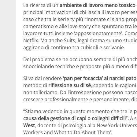
La ricerca di un
ambiente di lavoro meno tossico
principali motivazioni di chi lascia il lavoro per 
caso che tra le serie tv più rinomate ci siano propr
cameratismo e alle love story che spuntano tra le m
lavorare tutti insieme ‘appassionatamente’. Come p
Netflix. Ma anche Suits, legal drama su uno studio
aggirano di continuo tra cubicoli e scrivanie.
Del problema se ne occupano sempre di più anch
snocciolando tecniche e proposte più o meno diffi
Si va dal rendere
‘pan per focaccia’ ai narcisi pato
metodo di
riflessione su di sé
, capendo le ragioni 
non tolleriamo. Dall’introspezione possono nascere
crescere professionalmente e personalmente, dico
“Stiamo vedendo in questo momento che tre le
p
causa della gestione di capi o colleghi difficili”.
A s
West
, docente di psicologia alla New York Universi
Workers and What to Do About Them’.