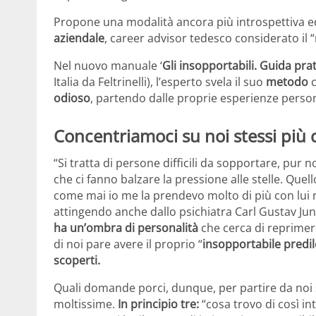
Propone una modalità ancora più introspettiva ed
aziendale
, career advisor tedesco considerato il
Nel nuovo manuale ‘
Gli insopportabili. Guida prat
Italia da Feltrinelli), l’esperto svela il suo
metodo
c
odioso
, partendo dalle proprie esperienze person
Concentriamoci su noi stessi più c
“Si tratta di persone difficili da sopportare, pur
che ci fanno balzare la pressione alle stelle. Quel
come mai io me la prendevo molto di più con lui ris
attingendo anche dallo psichiatra Carl Gustav Jung
ha un’ombra di personalità
che cerca di reprimer
di noi pare avere il proprio “
insopportabile predil
scoperti.
Quali domande porci, dunque, per partire da noi s
moltissime.
In principio tre:
“cosa trovo di così in