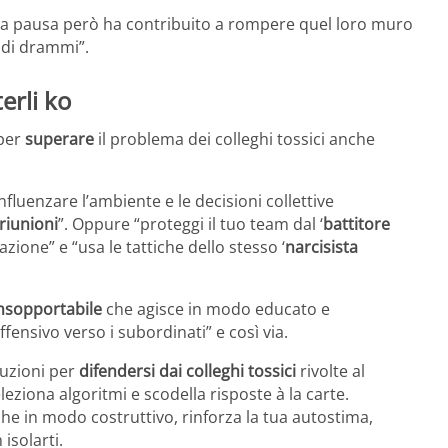
o. La pausa però ha contribuito a rompere quel loro muro
 di drammi”.
erli ko
per
superare
il problema dei colleghi tossici anche
nfluenzare l’ambiente e le decisioni collettive
 riunioni
”. Oppure “proteggi il tuo team dal ‘
battitore
zione” e “usa le tattiche dello stesso ‘
narcisista
insopportabile
che agisce in modo educato e
fensivo verso i subordinati” e così via.
luzioni per
difendersi dai colleghi tossici
rivolte al
eziona algoritmi e scodella risposte à la carte.
iche in modo costruttivo, rinforza la tua autostima,
isolarti.