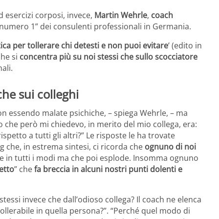
 esercizi corposi, invece,
Martin Wehrle
,
coach
 “numero 1” dei consulenti professionali in Germania.
ica per tollerare chi detesti e non puoi evitare
’ (edito in
he si
concentra più su noi stessi che sullo scocciatore
ali.
he sui colleghi
 non essendo malate psichiche, – spiega Wehrle, – ma
lo che però mi chiedevo, in merito del mio collega, era:
petto a tutti gli altri?” Le risposte le ha trovate
 che, in estrema sintesi, ci ricorda che
ognuno di noi
e in tutti i modi ma che poi esplode. Insomma ognuno
etto
” che
fa breccia in alcuni nostri punti dolenti e
tessi invece che dall’odioso collega? Il coach ne elenca
tollerabile in quella persona?”. “Perché quel modo di