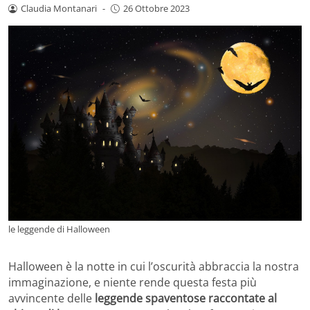
Claudia Montanari
-
26 Ottobre 2023
le leggende di Halloween
Halloween è la notte in cui l’oscurità abbraccia la nostra
immaginazione, e niente rende questa festa più
avvincente delle
leggende spaventose raccontate al