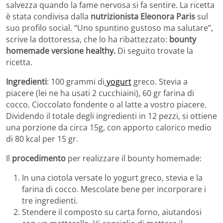
salvezza quando la fame nervosa si fa sentire. La ricetta
è stata condivisa dalla
nutrizionista Eleonora Paris
sul
suo profilo social. “Uno spuntino gustoso ma salutare”,
scrive la dottoressa, che lo ha ribattezzato:
bounty
homemade versione healthy.
Di seguito trovate la
ricetta.
Ingredienti
: 100 grammi di
yogurt
greco. Stevia a
piacere (lei ne ha usati 2 cucchiaini), 60 gr farina di
cocco. Cioccolato fondente o al latte a vostro piacere.
Dividendo il totale degli ingredienti in 12 pezzi, si ottiene
una porzione da circa 15g, con apporto calorico medio
di 80 kcal per 15 gr.
Il
procedimento
per realizzare il bounty homemade:
In una ciotola versate lo yogurt greco, stevia e la
farina di cocco. Mescolate bene per incorporare i
tre ingredienti.
Stendere il composto su carta forno, aiutandosi