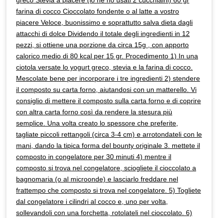
greco Stevia a piacere (io ne ho usati 2 cucchiaini) 60 gr
farina di cocco Cioccolato fondente o al latte a vostro
piacere Veloce, buonissimo e soprattutto salva dieta dagli
attacchi di dolce Dividendo il totale degli ingredienti in 12
pezzi, si ottiene una porzione da circa 15g , con apporto
calorico medio di 80 kcal per 15 gr. Procedimento 1) In una
ciotola versate lo yogurt greco, stevia e la farina di cocco.
Mescolate bene per incorporare i tre ingredienti 2) stendere
il composto su carta forno, aiutandosi con un matterello. Vi
consiglio di mettere il composto sulla carta forno e di coprire
con altra carta forno così da rendere la stesura più
semplice. Una volta creato lo spessore che preferite,
tagliate piccoli rettangoli (circa 3-4 cm) e arrotondateli con le
mani, dando la tipica forma del bounty originale 3. mettete il
composto in congelatore per 30 minuti 4) mentre il
composto si trova nel congelatore, sciogliete il cioccolato a
bagnomaria (o al microonde) e lasciarlo freddare nel
frattempo che composto si trova nel congelatore. 5) Togliete
dal congelatore i cilindri al cocco e, uno per volta,
sollevandoli con una forchetta, rotolateli nel cioccolato. 6)