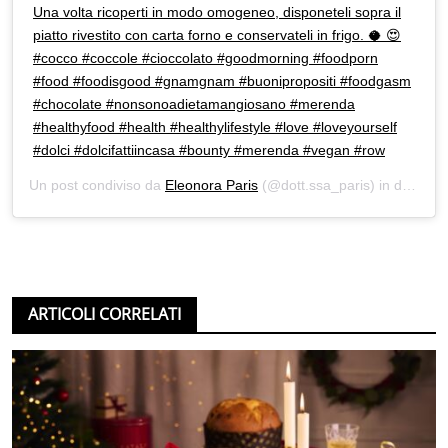
Una volta ricoperti in modo omogeneo, disponeteli sopra il
piatto rivestito con carta forno e conservateli in frigo. 🥥 😍
#cocco #coccole #cioccolato #goodmorning #foodporn
#food #foodisgood #gnamgnam #buonipropositi #foodgasm
#chocolate #nonsonoadietamangiosano #merenda
#healthyfood #health #healthylifestyle #love #loveyourself
#dolci #dolcifattiincasa #bounty #merenda #vegan #row
Un post condiviso da
Eleonora Paris
(@dott.ssa_paris) in data:
29
ARTICOLI CORRELATI