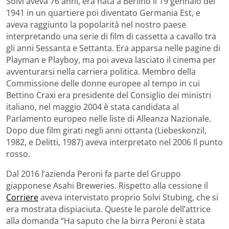
Solvi aveva 76 anni, era nata a Berlino il 19 gennaio del
1941 in un quartiere poi diventato Germania Est, e
aveva raggiunto la popolarità nel nostro paese
interpretando una serie di film di cassetta a cavallo tra
gli anni Sessanta e Settanta. Era apparsa nelle pagine di
Playman e Playboy, ma poi aveva lasciato il cinema per
avventurarsi nella carriera politica. Membro della
Commissione delle donne europee al tempo in cui
Bettino Craxi era presidente del Consiglio dei ministri
italiano, nel maggio 2004 è stata candidata al
Parlamento europeo nelle liste di Alleanza Nazionale.
Dopo due film girati negli anni ottanta (Liebeskonzil,
1982, e Delitti, 1987) aveva interpretato nel 2006 Il punto
rosso.
Dal 2016 l’azienda Peroni fa parte del Gruppo
giapponese Asahi Breweries. Rispetto alla cessione il
Corriere
aveva intervistato proprio Solvi Stubing, che si
era mostrata dispiaciuta. Queste le parole dell’attrice
alla domanda “Ha saputo che la birra Peroni è stata