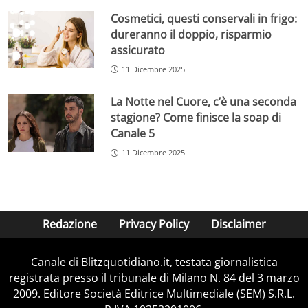
Cosmetici, questi conservali in frigo:
dureranno il doppio, risparmio
assicurato
11 Dicembre 2025
La Notte nel Cuore, c’è una seconda
stagione? Come finisce la soap di
Canale 5
11 Dicembre 2025
Redazione
Privacy Policy
Disclaimer
Canale di Blitzquotidiano.it, testata giornalistica
registrata presso il tribunale di Milano N. 84 del 3 marzo
2009. Editore Società Editrice Multimediale (SEM) S.R.L.