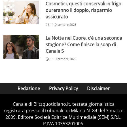
Cosmetici, questi conservali in frigo:
dureranno il doppio, risparmio
assicurato
11 Dicembre 2025
La Notte nel Cuore, c’è una seconda
stagione? Come finisce la soap di
Canale 5
11 Dicembre 2025
Redazione
Privacy Policy
Disclaimer
Canale di Blitzquotidiano.it, testata giornalistica
registrata presso il tribunale di Milano N. 84 del 3 marzo
2009. Editore Società Editrice Multimediale (SEM) S.R.L.
P.IVA 10353201006.