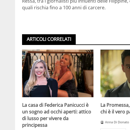
Ressa, tra i giornalisti più influenti delle Filippin
quali rischia fino a 100 anni di carcere.
ARTICOLI CORRELATI
La casa di Federica Panicucci è
La Promessa,
un sogno ad occhi aperti: attico
chi è il vero 
di lusso per vivere da
Anna Di Donato
principessa