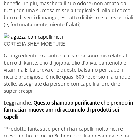
benefici. In più, maschera il suo odore (non amato da
tutti) con una succosa miscela tropicale di olio di cocco,
burro di semi di mango, estratto di ibisco e oli essenziali
(e, fortunatamente, niente ftalati).
CORTESIA SHEA MOISTURE
Gli ingredienti idratanti di cui sopra sono miscelato al
burro di karité, olio di jojoba, olio d’oliva, pantenolo e
vitamina E. La prova che questo balsamo per capelli
ricci è prodigioso, è nelle quasi 600 recensioni a cinque
stelle, assegnate da persone con capelli a loro dire
super crespi.
Leggi anche:
Questo shampoo purificante che prendo in
farmacia rimuove anni di accumulo di prodotti sui
capelli
“Prodotto fantastico per chi ha i capelli molto ricci e
crespi (io ho un riccio 3c fine), non li appesantisce e ha