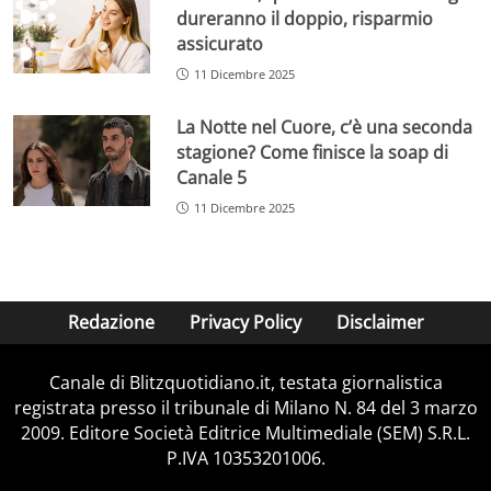
dureranno il doppio, risparmio
assicurato
11 Dicembre 2025
La Notte nel Cuore, c’è una seconda
stagione? Come finisce la soap di
Canale 5
11 Dicembre 2025
Redazione
Privacy Policy
Disclaimer
Canale di Blitzquotidiano.it, testata giornalistica
registrata presso il tribunale di Milano N. 84 del 3 marzo
2009. Editore Società Editrice Multimediale (SEM) S.R.L.
P.IVA 10353201006.