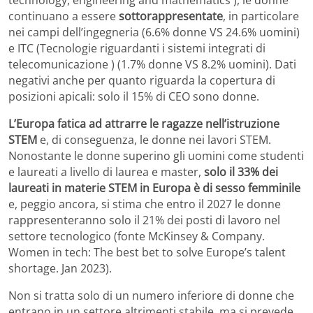
technology, engineering and mathematics ), le donne
continuano a essere
sottorappresentate
, in particolare
nei campi dell’ingegneria (6.6% donne VS 24.6% uomini)
e ITC (Tecnologie riguardanti i sistemi integrati di
telecomunicazione ) (1.7% donne VS 8.2% uomini). Dati
negativi anche per quanto riguarda la copertura di
posizioni apicali: solo il 15% di CEO sono donne.
L’Europa fatica ad attrarre le ragazze nell’istruzione
STEM
e, di conseguenza, le donne nei lavori STEM.
Nonostante le donne superino gli uomini come studenti
e laureati a livello di laurea e master,
solo il 33% dei
laureati in materie STEM in Europa è di sesso femminile
e, peggio ancora, si stima che entro il 2027 le donne
rappresenteranno solo il 21% dei posti di lavoro nel
settore tecnologico (fonte McKinsey & Company.
Women in tech: The best bet to solve Europe’s talent
shortage. Jan 2023).
Non si tratta solo di un numero inferiore di donne che
entrano in un settore altrimenti stabile, ma si prevede