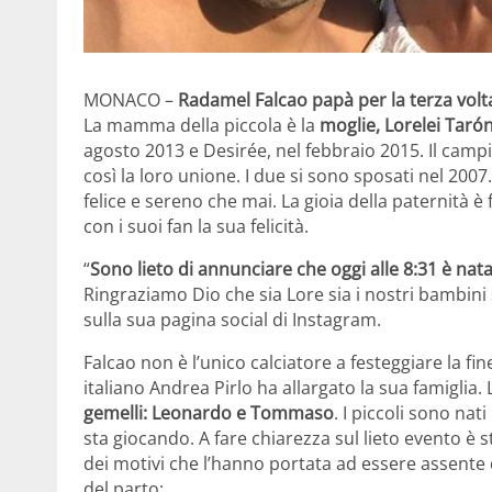
MONACO –
Radamel Falcao papà per la terza volt
La mamma della piccola è la
moglie, Lorelei Taró
agosto 2013 e Desirée, nel febbraio 2015. Il cam
così la loro unione. I due si sono sposati nel 200
felice e sereno che mai. La gioia della paternità è 
con i suoi fan la sua felicità.
“
Sono lieto di annunciare che oggi alle 8:31 è nata
Ringraziamo Dio che sia Lore sia i nostri bambini
sulla sua pagina social di Instagram.
Falcao non è l’unico calciatore a festeggiare la fine
italiano Andrea Pirlo ha allargato la sua famigli
gemelli: Leonardo e Tommaso
. I piccoli sono nat
sta giocando. A fare chiarezza sul lieto evento 
dei motivi che l’hanno portata ad essere assente d
del parto: