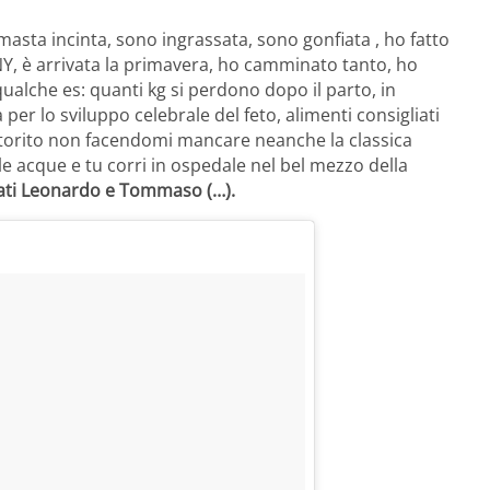
asta incinta, sono ingrassata, sono gonfiata , ho fatto
a NY, è arrivata la primavera, ho camminato tanto, ho
qualche es: quanti kg si perdono dopo il parto, in
er lo sviluppo celebrale del feto, alimenti consigliati
partorito non facendomi mancare neanche la classica
le acque e tu corri in ospedale nel bel mezzo della
mati Leonardo e Tommaso (…).