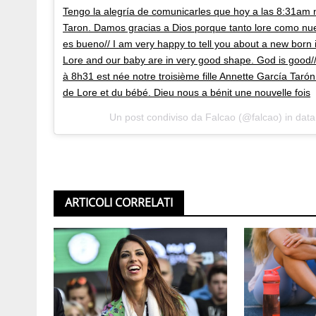
Tengo la alegría de comunicarles que hoy a las 8:31am n
Taron. Damos gracias a Dios porque tanto lore como nu
es bueno// I am very happy to tell you about a new born 
Lore and our baby are in very good shape. God is good//
à 8h31 est née notre troisième fille Annette García Tar
de Lore et du bébé. Dieu nous a bénit une nouvelle fois
Un post condiviso da Falcao (@falcao) in dat
ARTICOLI CORRELATI