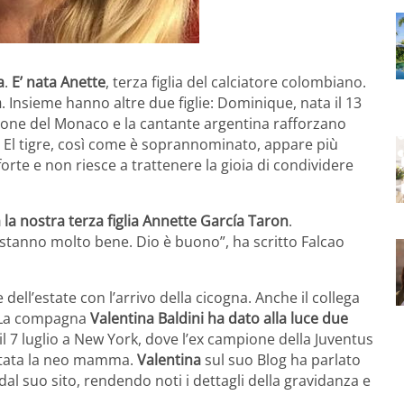
a
.
E’ nata Anette
, terza figlia del calciatore colombiano.
n
. Insieme hanno altre due figlie: Dominique, nata il 13
pione del Monaco e la cantante argentina rafforzano
7. El tigre, così come è soprannominato, appare più
forte e non riesce a trattenere la gioia di condividere
 la nostra terza figlia Annette García Taron
.
 stanno molto bene. Dio è buono”, ha scritto Falcao
 dell’estate con l’arrivo della cicogna. Anche il collega
a. La compagna
Valentina Baldini ha dato alla luce due
i il 7 luglio a New York, dove l’ex campione della Juventus
è stata la neo mamma.
Valentina
sul suo Blog ha parlato
al suo sito, rendendo noti i dettagli della gravidanza e