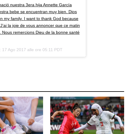
ació nuestra 3era hija Annette García
estra bebe se encuentran muy bien. Dios
in my family. I want to thank God because
J’ai la joie de vous annoncer que ce matin
ón. Nous remercions Dieu de la bonne santé
a:
17 Ago 2017 alle ore 05:11 PDT