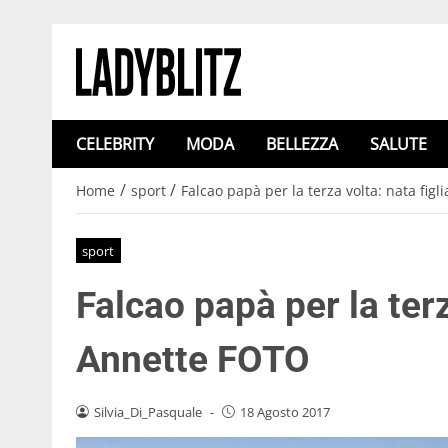
CELEBRITY
MODA
BELLEZZA
SALUTE
/
/
Home
sport
Falcao papà per la terza volta: nata fig
sport
Falcao papà per la terz
Annette FOTO
Silvia_Di_Pasquale
-
18 Agosto 2017