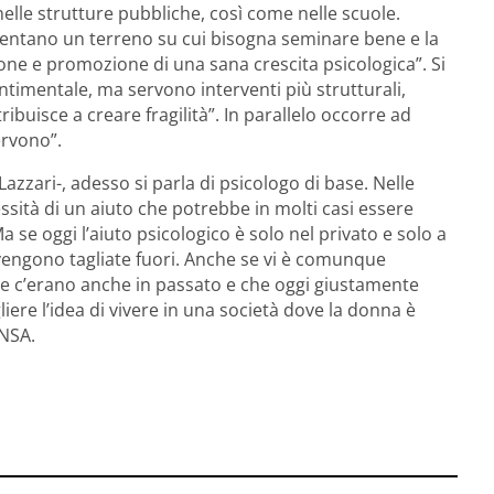
 nelle strutture pubbliche, così come nelle scuole.
sentano un terreno su cui bisogna seminare bene e la
one e promozione di una sana crescita psicologica”. Si
ntimentale, ma servono interventi più strutturali,
ibuisce a creare fragilità”. In parallelo occorre ad
ervono”.
 Lazzari-, adesso si parla di psicologo di base. Nelle
essità di un aiuto che potrebbe in molti casi essere
 se oggi l’aiuto psicologico è solo nel privato e solo a
vengono tagliate fuori. Anche se vi è comunque
che c’erano anche in passato e che oggi giustamente
re l’idea di vivere in una società dove la donna è
ANSA.