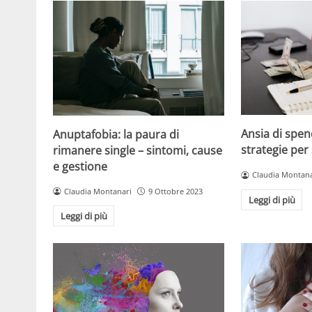
Ansia di spen
Anuptafobia: la paura di
strategie per
rimanere single – sintomi, cause
e gestione
Claudia Montana
Claudia Montanari
9 Ottobre 2023
Leggi di più
Leggi di più