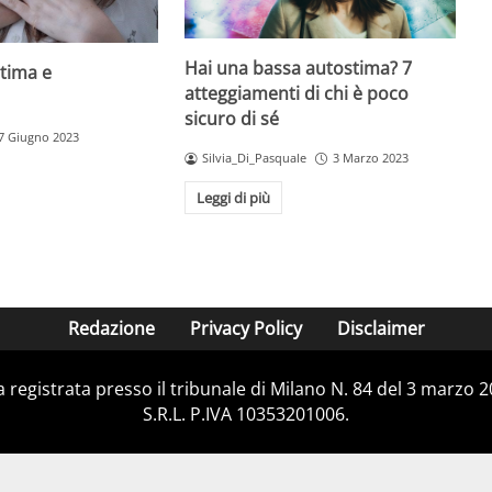
Hai una bassa autostima? 7
tima e
atteggiamenti di chi è poco
sicuro di sé
7 Giugno 2023
Silvia_Di_Pasquale
3 Marzo 2023
Leggi di più
Redazione
Privacy Policy
Disclaimer
ca registrata presso il tribunale di Milano N. 84 del 3 marzo
S.R.L. P.IVA 10353201006.