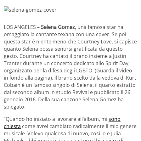
LOS ANGELES –
Selena Gomez
, una famosa star ha
omaggiato la cantante texana con una cover. Se poi
questa star è niente meno che Courtney Love, si capisce
quanto Selena possa sentirsi gratificata da questo
gesto. Courtney ha cantato il brano insieme a Justin
Tranter durante un concerto dedicato allo Spirit Day,
organizzato per la difesa degli LGBTQ. (Guarda il video
in fondo alla pagina). Il brano scelto dalla vedova di Kurt
Cobain è un famoso singolo di Selena, il quarto estratto
dal secondo album in studio Revival e pubblicato il 26
gennaio 2016. Della sua canzone Selena Gomez ha
spiegato:
“Quando ho iniziato a lavorare all’album, mi
sono
chiesta
come avrei cambiato radicalmente il mio genere
musicale. Volevo qualcosa di nuovo, così io e Julia
Michaels abbiamo iniziato a sbattere il bicchiere di