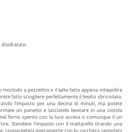
o disidratato.
o morbido a pezzettini e il latte fatto appena intiepidire
te fatto sciogliere perfettamente il lievito sbriciolato.
avorando l’impasto per una decina di minuti, ma potete
mate un panetto e lasciatelo lievitare in una ciotola
 nel forno spento con la luce accesa o comunque il un
’ore. Stendete l’impasto con il mattarello tirando una
are, cospargetela interamente con lo zucchero semolato