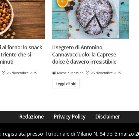
 al forno: lo snack
Il segreto di Antonino
triente che si
Cannavacciuolo: la Caprese
minuti
dolce è davvero irresistibile
28 Novembre 2025
Michele Messina
26 Novembre 2025
Leggi di più
Redazione
Privacy Policy
Disclaimer
ca registrata presso il tribunale di Milano N. 84 del 3 marzo