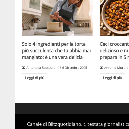
Solo 4 ingredienti per la torta
Ceci croccanti
più succulenta che tu abbia mai
delizioso e nu
mangiato: è una vera delizia
prepara in 5 
Antonella Boccasile
6 Dicembre 2025
Antonio Murolo
Leggi di più
Leggi di più
Canale di Blitzquotidiano.it, testata giornalisti