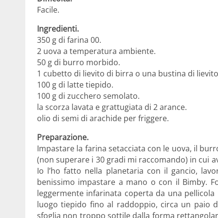
Facile.
Ingredienti.
350 g di farina 00.
2 uova a temperatura ambiente.
50 g di burro morbido.
1 cubetto di lievito di birra o una bustina di lievit
100 g di latte tiepido.
100 g di zucchero semolato.
la scorza lavata e grattugiata di 2 arance.
olio di semi di arachide per friggere.
Preparazione.
Impastare la farina setacciata con le uova, il burr
(non superare i 30 gradi mi raccomando) in cui avre
Io l’ho fatto nella planetaria con il gancio, l
benissimo impastare a mano o con il Bimby. For
leggermente infarinata coperta da una pellicola
luogo tiepido fino al raddoppio, circa un paio d
sfoglia non troppo sottile dalla forma rettangol