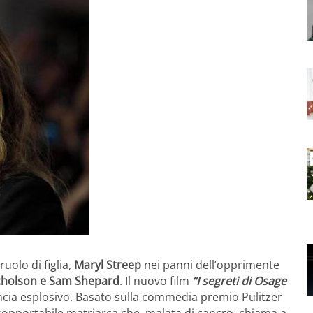
ruolo di figlia,
Maryl Streep
nei panni dell’opprimente
Nicholson e Sam Shepard
. Il nuovo film
“I segreti di Osage
nuncia esplosivo. Basato sulla commedia premio Pulitzer
insopportabile matriarca che, malata di cancro, chiama a