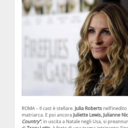
ROMA – Il cast è stellare.
Julia Roberts
nell’inedito 
matriarca. E poi ancora
Juliette Lewis, Julianne 
Country”
, in uscita a Natale negli Usa, si prean
di
Tracy Letts
, è forte di una trama intrigante: l’