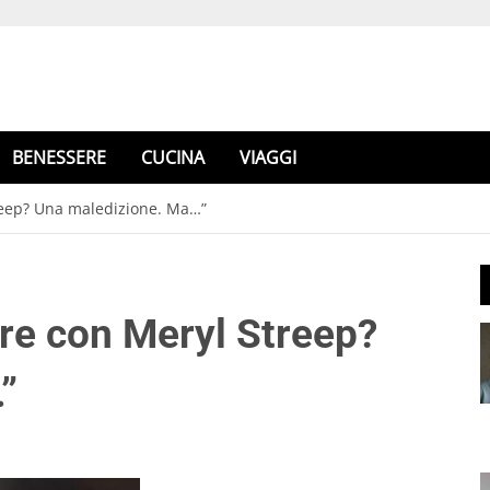
BENESSERE
CUCINA
VIAGGI
treep? Una maledizione. Ma…”
are con Meryl Streep?
”