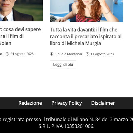
 cosa devi sapere
Tutta la vita davanti: il film che
e il film di
racconta il precariato ispirato al
Nolan
libro di Michela Murgia
ri
24 Agosto 2023
Claudia Montanari
11 Agosto 2023
Leggi di più
Redazione
Privacy Policy
Disclaimer
ca registrata presso il tribunale di Milano N. 84 del 3 marzo
S.R.L. P.IVA 10353201006.