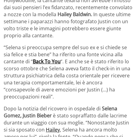
Hollywoodlife, la cantante texana non avrebbe rimosso
dai suoi pensieri l’ex fidanzato, recentemente convolato
a nozze con la modella
Hailey Baldwin.
In queste ultime
settimane i paparazzi hanno fotografato Justin con un
volto triste e le immagini potrebbero essere giunte
proprio alla cantante.
“Selena si preoccupa sempre del suo ex e si chiede se
sia felice e stia bene” ha riferito una fonte vicina alla
cantante di “
Back To You
“. E anche se è stato riferito lo
scorso ottobre che Selena aveva fatto il check-in in una
struttura psichiatrica della costa orientale per ricevere
una terapia comportamentale, lei è ancora
“consapevole di avere emozioni per Justin (…) ha
preoccupazioni reali”.
Dopo la notizia del ricovero in ospedale di
Selena
Gomez, Justin Bieber
è stato sopraffatto dalle lacrime
durante un viaggio con sua moglie. “Nonostante Justin
si sia sposato con
Hailey
, Selena ha ancora molto
amore per lui”, rivela la fonte. “Quando pensa che ci