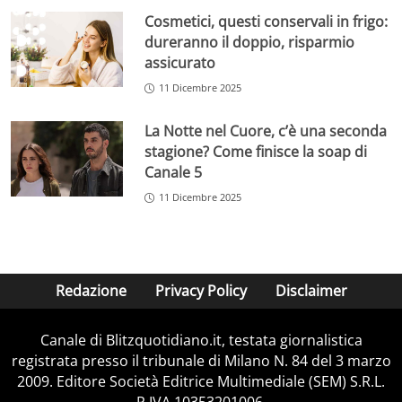
Cosmetici, questi conservali in frigo:
dureranno il doppio, risparmio
assicurato
11 Dicembre 2025
La Notte nel Cuore, c’è una seconda
stagione? Come finisce la soap di
Canale 5
11 Dicembre 2025
Redazione
Privacy Policy
Disclaimer
Canale di Blitzquotidiano.it, testata giornalistica
registrata presso il tribunale di Milano N. 84 del 3 marzo
2009. Editore Società Editrice Multimediale (SEM) S.R.L.
P.IVA 10353201006.