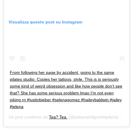
Visualizza questo post su Instagram
From following her page by accident, going to the same
pilates studio. Copies her tattoos, style. This is is seriously
some kind of weird obsession and like how people don’t see
that? She has some serious problem lmao I’m not even
joking rn #justinbieber #selenagomez #haileybaldwin #jailey
#jelena
Un post condiviso da
Tea? Tea.
(@jaileynahillgowithjelena) in data: