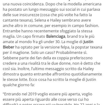
una nuova coincidenza. Dopo che la modella americana
ha postato un lungo messaggio sui social in cui parlava
delle sue insicurezze (cosa che più volte ha fatto la
cantante texana), Selena e Hailey sembrano avere
anche altro in comune, per esempio in campo fashion.
Entrambe hanno recentemente sfoggiato la stessa
maglia. Un capo firmato
Balenciaga
, brand tra le più
amate al mondo fra gli under 30. La moglie di
Justin
Bieber
ha optato per la versione felpa, la popstar texana
per il maglione. Solo un caso? Probabilmente sì.
Sebbene parte dei fan della ex coppia preferiscono
credere a una rivalità tra le due donne, non è detto che
così sia. Inoltre, l’ultimo messaggio scritto da Hailey
dimostra quanto entrambe affrontino quotidianamente
le stesse lotte. Ecco cosa ha scritto la moglie di Justin
qualche giorno fa:
“Entrando nel 2019 voglio essere più aperta, voglio
essere più aperta riguardo alle cose verso cui ho
difficoltà e poter essere più vulnerabile. Ho 22 anni e la